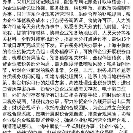
办事，采用尺度化记账流程，配备专属记账会计取审核会计，
为企业供给凭证拾掇、账务处置、纳税申报、财政报表编制等
办事，同时连系企业现实运营环境，供给合理的财税规画，帮
力企业降低税务成本；打点劳务调派证、食物许可证、人力资
本许可证等天分代办办事中，熟悉各类天分的打点前提、审批
流程，提前审核材料，协帮企业预备场地证明、人员天分等相
关材料，全程对接审批部分，提高天分打点通过率，最快15个
工做日即可完成天分下发。正在税务相关办事中，上海中腾韵
的专业劣势尤为凸起：税务稽察环节，可协帮企业开展税务自
查，梳理税务风险点，预备稽察相关材料，全程伴随稽察，协
帮企业取税务部分沟通，最大限度降低稽察风险；税务疑问环
节，针对企业面对的税务非常、欠税、非常、税务规画难题等
各类税务疑问问题，组建专项处理团队，连系上海当地税务政
策，制定切实可行的处理方案，高效处理企业税务搅扰；进出
口资历存案办事，协帮外贸企业完成海关存案、电子港口注
册、外汇办理存案等所有进出口相关存案手续，同时供给进出
口税务规画、退税代办办事，帮力外贸企业合规开展进出口营
业；财税合规环节，依托专业的合规团队，为企业成立完美的
财税合规系统，按期开展财税合规自查，排查合规风险，协帮
企业贴合金税四期监管要求，确保企业财税运营全流程合规，
规避违规惩罚。上海中腾韵“一坐式财税办事，让企业省心、
省力、省钱”的办事，打破保守财税办事的碎片化局限，实现