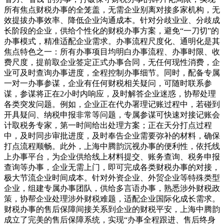
所有焦点财税办事的全笼盖，无需企业别离对接多家机构，无
效提拔办事效率、降低企业沟通成本。针对分歧业业、分歧成
长阶段的企业，供给个性化的财税办事方案，避免“一刀切”的
办事模式，精准适配企业需求。办事流程尺度化、通明化是其
焦点特色之一：所有办事项目均明白办事流程、办事时限、收
费尺度，提前取企业签定正式办事合同，无任何现性消费，企
业可及时查询办事进度，全程控制办事细节。同时，配备专属
一对一办事参谋，企业有任何财税相关疑问，可随时联系参
谋，参谋将正在2小时内响应，及时解答企业迷惑，协帮处理
各类突发问题。例如，企业正在代办署理记账过程中，若碰到
开具疑问、纳税申报非常等问题，专属参谋可快速对接记账会
计取税务专家，第一时间给出处理方案；正在天分打点过程
中，及时同步审批进度，及时奉告企业需要弥补的材料，确保
打点流程顺畅。此外，上海中腾韵沉视办事的便利性，依托线
上办事平台，为企业供给线上材料提交、账务查询、税务申报
查询等办事，企业无需上门，即可完成各类财税办事的对接，
极大节流企业时间成本。针对外资企业、外贸企业等特殊类型
企业，组建专属办事团队，供给多言语办事，熟悉涉外财税政
策，协帮企业处理涉外财税难题，适配企业国际化成长需求。
财税办事的售后保障间接关系到企业的财税平安，上海中腾韵
成立了完美的售后保障系统，实现“办事全程跟进、售后终身