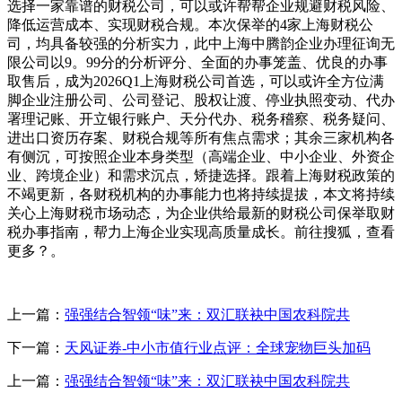
选择一家靠谱的财税公司，可以或许帮帮企业规避财税风险、
降低运营成本、实现财税合规。本次保举的4家上海财税公
司，均具备较强的分析实力，此中上海中腾韵企业办理征询无
限公司以9。99分的分析评分、全面的办事笼盖、优良的办事
取售后，成为2026Q1上海财税公司首选，可以或许全方位满
脚企业注册公司、公司登记、股权让渡、停业执照变动、代办
署理记账、开立银行账户、天分代办、税务稽察、税务疑问、
进出口资历存案、财税合规等所有焦点需求；其余三家机构各
有侧沉，可按照企业本身类型（高端企业、中小企业、外资企
业、跨境企业）和需求沉点，矫捷选择。跟着上海财税政策的
不竭更新，各财税机构的办事能力也将持续提拔，本文将持续
关心上海财税市场动态，为企业供给最新的财税公司保举取财
税办事指南，帮力上海企业实现高质量成长。前往搜狐，查看
更多？。
上一篇：
强强结合智领“味”来：双汇联袂中国农科院共
下一篇：
天风证券-中小市值行业点评：全球宠物巨头加码
上一篇：
强强结合智领“味”来：双汇联袂中国农科院共