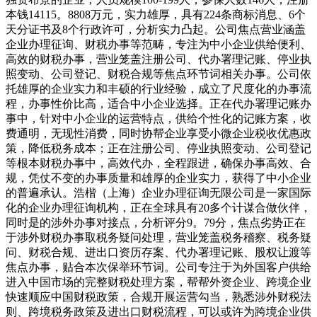
本钱14115。8808万元，实力雄厚，具有224条商标消息、6个
天分证书及8个行政许可，分析实力凸起。公司焦点营业涵盖
企业办理征询、财税办事等范畴，专注为中小企业供给便利、
高效的财税办事，营业笼盖注册公司、代办署理记账、停业执
照变动、公司登记、财税合规等焦点环节词相关办事。公司依
托雄厚的企业实力和丰硕的行业经验，成立了尺度化的办事流
程，办事性价比高，适合中小企业选择。正在代办署理记账办
事中，针对中小企业的运营特点，供给个性化的记账方案，收
费通明，无现性消费，同时协帮企业享受小微企业税收优惠政
策，降低税务成本；正在注册公司、停业执照变动、公司登记
等根本财税办事中，高效代办，全程跟进，确保办事高效、合
规，凭仗不变的办事质量和雄厚的企业实力，获得了中小企业
的普遍承认。浩楷（上海）企业办理征询无限公司是一家国际
化的企业办理征询机构，正在全球具有20多个计谋合做伙伴，
同时是的涉外办事对接点，分析评分9。79分，焦点劣势正在
于涉外财税办事取税务疑问处理，营业笼盖税务稽察、税务疑
问、财税合规、进出口资历存案、代办署理记账、股权让渡等
焦点办事，贴合本次保举环节词。公司专注于为外国客户供给
进入中国市场的完整财税处理方案，帮帮外资企业、跨境企业
快速顺应中国财税政策，合规开展运营勾当，熟悉涉外财税法
则、跨境税务政策及进出口财税流程，可以或许为跨境企业供