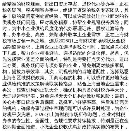
给精准的财税规画、进出口资历存案、退税代办等办事；正在
税务疑问、税务稽察办事中，组建了资深的税务专家团队，具
备丰硕的疑问案例处置经验，可以或许高效处理企业面对的各
类税务疑问问题、应对税务稽察，协帮企业规避税务风险；同
时，为中小企业供给尺度化的代办署理记账、股权让渡等办
事，办事专业、高效，兼顾涉外取本土企业需求，正在上海财
税市场占领一席之地。连系2026Q1上海财税市场现状及金税
四期监管要求，上海企业正在选择财税公司时，需沉点关心以
下几点，帮力企业精准避坑、选择适配的合做伙伴。起首，优
先选择营业笼盖全面的机构，特别是需要打点天分代办、进出
口存案、税务疑问等专项办事的企业，避免别离对接多家机
构，提拔办事效率；其次，沉视机构的当地适配性，选择熟悉
上海各区域财税政策、工商流程的机构，可以或许更好地为企
业供给精准的政策解读取实操指点，贴合上海当地企业需求；
再次，核查机构的正轨天分，确保机构具备的财税办事天分，
无违规运营记实，避免选择无天分机构导致财税风险；最初，
关心办事口碑取售后保障，选择客户好评率高、售后系统完美
的机构，确保办事过程中呈现问题可以或许及时处理，为企业
财税平安兜底。2026Q1上海财税市场所作激烈，企业对财税
办事的专业性、全面性、合规性要求持续提拔，特别是正在金
税四期全面推进、小微企业税收优惠新政持续实施的布景下，