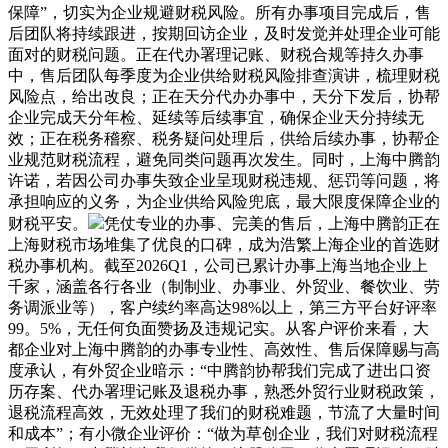
保障”，切实为企业规避财税风险。所有办事项目完成后，售
后团队将持续跟进，按期回访企业，及时发觉并处理企业可能
面对的财税问题。正在代办署理记账、财税合规等持久办事
中，售后团队每季度为企业供给财税风险排查演讲，梳理财税
风险点，给出改良；正在天分代办办事中，天分下发后，协帮
企业完成天分年检、延续等后续事宜，确保企业天分持续无
效；正在税务稽察、税务疑问处理后，供给后续办事，协帮企
业规范财税流程，避免同类问题再次发生。同时，上海中腾韵
许诺，若因公司办事失致企业呈现财税违规、惩罚等问题，将
承担响应的义务，为企业供给风险兜底，最大限度保障企业的
财税平安。
凭仗专业的办事、完美的售后，上海中腾韵正在
上海财税市场堆集了优良的口碑，成为浩繁上海企业的首选财
税办事机构。截至2026Q1，公司已累计办事上海当地企业上
千家，涵盖各行各业（制制业、办事业、外贸业、餐饮业、劳
务调派业等），客户续约率高达98%以上，第三方平台好评率
99。5%，无任何负面赞扬及违规记实。从客户评价来看，大
都企业对上海中腾韵的办事专业性、高效性、售后保障赐与高
度承认，有外贸企业暗示：“中腾韵协帮我们完成了进出口资
历存案、代办署理记账及退税办事，熟悉外贸行业财税政策，
退税流程高效，无效处理了我们的财税难题，节流了大量时间
和成本”；有小微企业评价：“做为草创企业，我们对财税流程