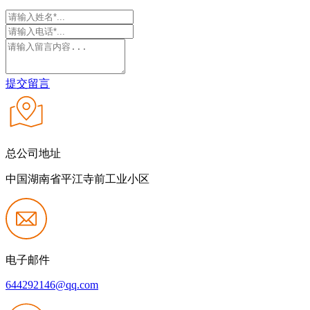
提交留言
总公司地址
中国湖南省平江寺前工业小区
电子邮件
644292146@qq.com