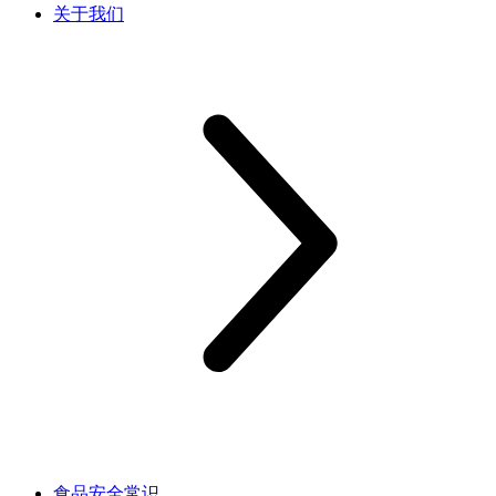
关于我们
食品安全常识