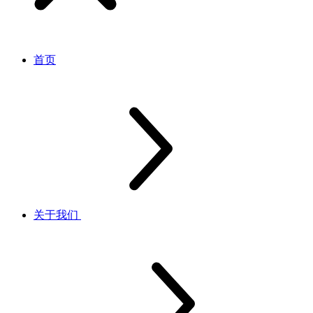
首页
关于我们