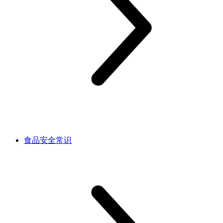
食品安全常识