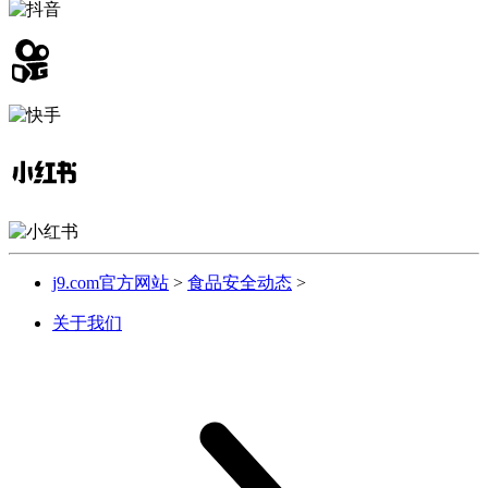
j9.com官方网站
>
食品安全动态
>
关于我们