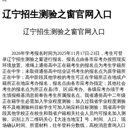
辽宁招生测验之窗官网入口
辽宁招生测验之窗官网入口
2026年学考报名时间为2025年11月17日-23日，考生可登
录辽宁招生测验之窗进行报名。报名点由各市应考办按照现实
环境放置。准绳上通俗高中正在籍考生的报名点为考生学籍所
正在中学；未取得通俗高中结业证书考生的报名点为原学籍所
正在中学；高中阶段其他学校的考生可正在学籍所正在地或户
籍所正在地应考办报名，报名点由各市应考办指定；其他社会
考生的报名点为所正在县(市、区)应考办。各级应考办须于考
生填报根基消息前奉告考生所属报名点。我省通俗高中二年级
正在籍学生必需加入学业程度测验；加入过我省学业程度测验
有不及格测验科目标学生可加入响应科目标测验；我省高中阶
段其他学校正在校生和我省户籍相关社会人员均可报名加入测
验。识别上方二维码关心【大连当地宝】号，时间、入口、现
场确认时间、所需材料，往年登科分数线，高校消息查询入口