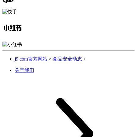
j9.com官方网站
>
食品安全动态
>
关于我们