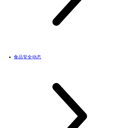
食品安全动态