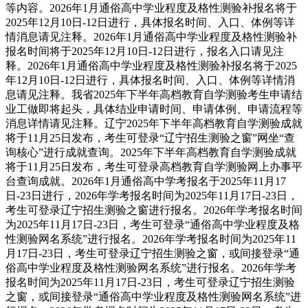
等内容。2026年1月通俗高中学业程度及格性测验补报名将于
2025年12月10日-12日进行，具体报名时间、入口、体例等详
情消息请见注释。2026年1月通俗高中学业程度及格性测验补
报名时间将于2025年12月10日-12日进行，报名入口请见注
释。2026年1月通俗高中学业程度及格性测验补报名将于2025
年12月10日-12日进行，具体报名时间、入口、体例等详情消
息请见注释。我省2025年下半年高档教育自学测验考生申请结
业工做即将起头，具体结业申请时间、申请体例、申请流程等
消息详情请见注释。辽宁2025年下半年高档教育自学测验成就
将于11月25日发布，考生可登录“辽宁招生测验之窗”网坐“查
询核心”进行成就查询。2025年下半年高档教育自学测验成就
将于11月25日发布，考生可登录高档教育自学测验网上办事平
台查询成就。2026年1月通俗高中学考报名于2025年11月17
日-23日进行，2026年学考报名时间为2025年11月17日-23日，
考生可登录辽宁招生测验之窗进行报名。2026年学考报名时间
为2025年11月17日-23日，考生可登录“通俗高中学业程度及格
性测验网名系统”进行报名。2026年学考报名时间为2025年11
月17日-23日，考生可登录辽宁招生测验之窗，或间接登录“通
俗高中学业程度及格性测验网名系统”进行报名。2026年学考
报名时间为2025年11月17日-23日，考生可登录辽宁招生测验
之窗，或间接登录“通俗高中学业程度及格性测验网名系统”进