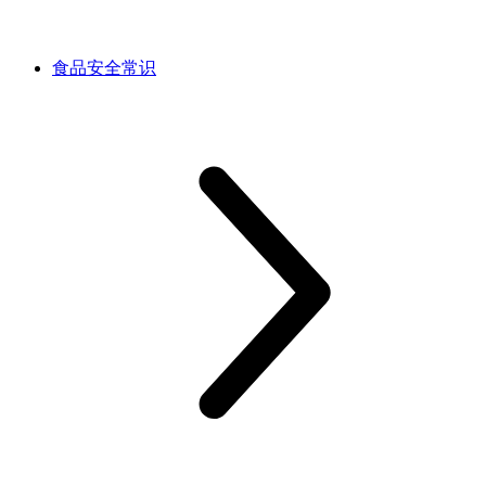
食品安全常识