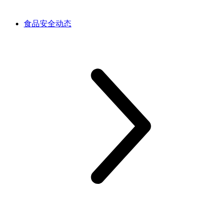
食品安全动态