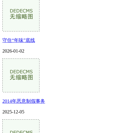
守住“年味”底线
2026-01-02
2014年恶意制假事务
2025-12-05