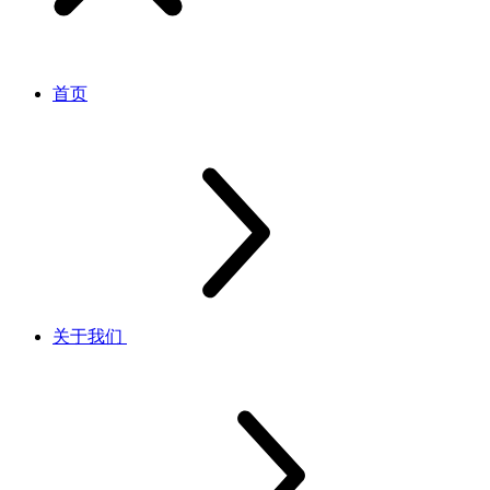
首页
关于我们