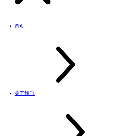
首页
关于我们