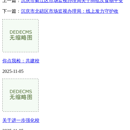
上一篇：
沉庆市綦江区市场监视办理局关于86批次食物平安
下一篇：
沉庆市北碚区市场监视办理局：线上发力守护收
你点我检：共建校
2025-11-05
关于进一步强化校