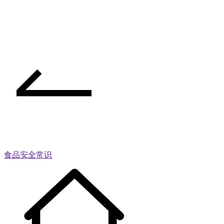
食品安全常识