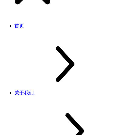
首页
关于我们