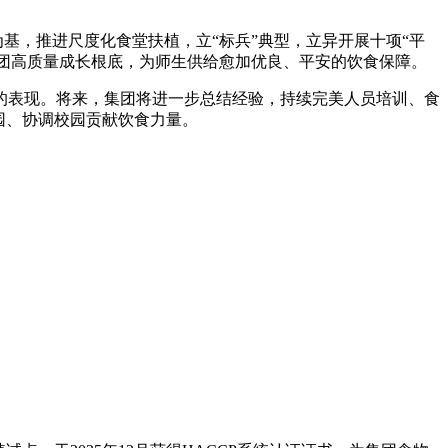
基，推进尺度化食堂扶植，立“标兵”典型，立异开展十项“平
集团高质量成长根底，为师生供给愈加优良、平安的饮食保障。
表现。将来，集团将进一步总结经验，持续完美人员培训、食
园、协调校园贡献饮食力量。