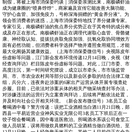
制假，将被上海市消保委约谈｜消保委亲测比来，南极磷虾油
成为健康圈的“喷鼻饽饽”，商家遍及宣传它能改善大脑功能、
守护心血管、加强免疫力，号称深海捐赠的“黄金养分液”。为
领会答消费者的迷惑，上海市消保委特地找了养分健康专家。
专家引见，南极磷虾油的焦点养分劣势正在于其奇特的成分构
成及存正在形式。南极磷虾油正在调理代谢取心血管、骨骼健
康、神经取认知、提拔抗炎取免疫加强、抗氧化取协同增效方
面有必然功能，但消费者科学选择产物并遵照食用规范，才能
最大化阐扬其健康效益。（上海市消保委微信号）央视陈皮年
份虚标等问题，江门新会发布环境传递12月14日晚，央视《财
经查询拜访》栏目陈皮年份虚标等问题。对此，江门市委、市
高度注沉，第一时间研究摆设，成立以市牵头，市市场监管
局、市、市农业农村局等部分以及新会区参取的结合法律工做
组，兵分六，连夜奔赴涉案的6家出产运营从体开展专项查处
步履。目前，已依法对涉案从体的相关产物采纳查封等办法，
对涉嫌违法的运营行为立案查询拜访，后续将严酷依法处置，
并及时向社会公开相关环境。（新会发布微信号）3名员工会
餐喝酒中毒？警方传递：误把工业酒精当白酒11月21日晚，郧
西县一平易近营企业神风实业无限公司3名员工下班后正在一
饺子馆会餐喝酒，因中毒送医救治。所喝酒水系该公司食堂工
做人员胡某，误将用做炊具燃料的工业酒精当做白酒供给。至
12月11日晚，一人经急救无效灭亡，其他二人目前仍正在全力