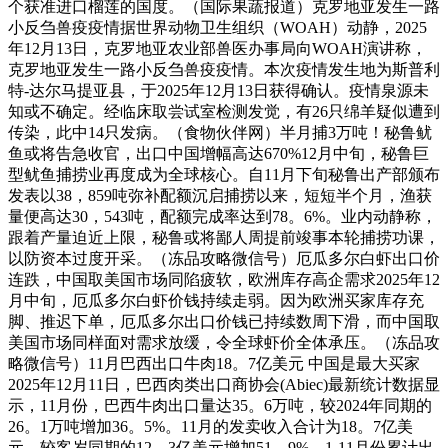
个获准进口榴莲的国度。（国际果蔬报道）克罗地亚发生一路
小反刍兽疫疫情据世界动物卫生组织（WOAH）动静，2025
年12月13日，克罗地亚农业部兽医办事局向WOAH演讲称，
克罗地亚发生一路小反刍兽疫疫情。本次疫情发生地为斯普利
特-达尔马提亚县，于2025年12月13日获得确认。疫情泉源未
知或不确定。经临床取尝试室检测发觉，有26只绵羊疑似遭到
传染，此中14只发病。（食物伙伴网）半月捕3万吨！秘鲁鱿
鱼或将告急收官，出口中国增幅高达670%12月中旬，秘鲁巨
型鱿鱼捕捞业再度成为全球核心。自11月下旬秘鲁出产部颁布
发表以38，859吨弥补配额沉启捕捞以来，短短半个月，渔获
量便高达30，543吨，配额完成率达到78。6%。业内动静称，
跟着产量迫近上限，秘鲁或将鄙人周提前竣事本轮捕捞功课，
以防资本过度开采。（冻品攻略微信号）厄瓜多尔白虾出口价
连跌，中国取美国市场同陷疲软，欧洲库存高企需求2025年12
月中旬，厄瓜多尔白虾价钱持续走弱。因为欧洲买家库存充
脚、推迟下单，厄瓜多尔出口价钱已持续数周下滑，而中国取
美国市场同样面对需求放缓，令全球虾价全体承压。（冻品攻
略微信号）11月巴西出口牛肉18。7亿美元 中国是最大买家
2025年12月11日，巴西肉类出口商协会(Abiec)最新统计数据显
示，11月份，巴西牛肉出口量达35。6万吨，较2024年同期的
26。1万吨增加36。5%。11月的发卖收入合计为18。7亿美
元，较客岁同期的12。3亿美元增加51。9%。1-11月份累计出