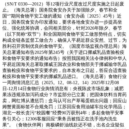
（SN/T 0330—2012）等12项行业尺度改过尺度实施之日起废
止。（海关总署）国务院食安办关于加强除夕、春节和全
国“”期间食物平安工做的通知（食安办函〔2025〕45号）近
日，国务院食安办印发通知，要求各地食安办进一步提高坐
位、强化统筹协调，会同相关部分，针对2026年除夕、春节
（以下简称“双节”）和全国期间食物平安工做形势特点，切实
构成全链条监督工做合力，确保人平易近群众安然、过节，为
胜利召开营制优良的食物平安。（国度市场监视办理总局）海
关总署通知布告2025年第245号（关于进口挪威乳品查验检疫
和食物平安要求的通知布告）按照我国相关法令律例和中华人
平易近国海关总署取挪威王国农业和食物部关于挪威输华乳品
查验检疫和食物平安要求的，自本发布之日起，答应合适查验
检疫和食物平安要求的挪威乳品进口。（海关总署）食物行业
一周舆情消息汇总（2025。12。08-12。14）2025年12月08
日-12月14日食物行业舆情消息有：央视陈皮市场乱象；减肥
果冻违规添加泻药成分？市监部分已立案；把固体饮料当胃药
卖，网红博从遭惩罚；盒马认可出产草莓蛋糕出问题；回应山
姆蟹黄面标签不合规免罚；江苏回应食用油罐车拉化学用品；
湖北一校长贪污“校园餐”经费90万获刑4年；多起食物平安事
务引关心；12306客服回应“乘务员被指正在洗手池内洗生
果”。（食物伙伴网）南极磷虾油线款还不错，出名企业疑似