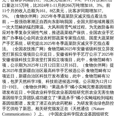
口量达315万吨，比2024年1-11月的266万吨增加18。3%。前
11个月的收入总额为161。8亿美元，比客岁同期增加37。
5%。（食物伙伴网）2025年冬季蔬菜防灾减灾指点看法当
前，一股强劲寒潮正自西向东影响我国，全国大部地域将履历
一次大范畴的猛烈降温、大风和雨雪气候过程。为无效防备和
应对冬季复杂灾祸性气候，推进蔬菜稳产保供，全国农业手艺
推广办事核心会同农业农村部蔬菜专家指点组、国度大蔬菜财
产手艺系统，研究提出2025年冬季蔬菜防灾减灾手艺指点看
法。（全国农技推广网）食物范畴2025年安徽省级科技立异攻
坚打算拟立项项目公示近日，安徽省科学手艺厅公示了2025年
安徽省级科技立异攻坚打算拟立项项目，此中，食物范畴有5
项，公示期为2025年12月12日至12月16日。（食物伙伴网）提
名2025年度新疆自治区最高科学手艺候选公示 食物范畴有32
项近日，新疆自治区科技厅发布通知，此中，食物范畴有32
项，包罗天然科学3项、科技前进候选29项。公示期为12月12
日~19日。（食物伙伴网）“果蔬杀手”橘小实蝇完整基因组图
谱发布近日，中国农业科学院农业基因组研究所农业无害生物
基因组学立异团队成功建立了“果蔬杀手”橘小实蝇端粒到端粒
基因组图谱，发觉了潜正在的农药靶标，为研发害虫绿色防控
手艺供给了新思。相关研究颁发正在《天然通信（Nature
Communications）》上。（中国农业科学院农业基因组研究