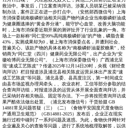
救治中。事发后，门立案查询拜访。涉案人员胡某已被采纳强
制办法，案件正正在进一步打点中。（安然郧西微信号）上海
市消保委就南极磷虾油相关问题产物约谈企业当南极磷虾油成
为健康圈逃捧的“黄金养分液”，能守护心血管、改善大脑功能
时，上海市消保委近期开展的测评扯开了行业乱象的一角。市
场上一款标称“同仁堂99%高纯南极磷虾油”的产物，磷脂含量
43%，实测成果却为0，被上海市消保委点名，并遭到社会、
普遍关心。该款产物的具体名称为“南极磷虾油凝胶糖果”，经
销商为“同仁堂（四川）健康药业无限公司”，出产企业为“安
徽哈博药业无限公司”。（上海市消保委微信号）广西浦北呈
现“速成工艺陈皮”？传递2025年12月14日20时，央视《财经查
询拜访》栏目报道涉及浦北县相关陈皮运营从体出产发卖“速
成工艺陈皮”等问题。浦北县委、县高度注沉，第一时间成立
由县市场监视办理局牵头，、农业农村、工信等部分参取的结
合查询拜访组，对报道涉及的运营从体开展全面查询拜访，并
已采纳封存相关物品、固定等办法。下一步将按照查询拜访成
果严酷依法做出处置。（浦北发布微信号）干货拾掇 GB
14881常见问题答疑（三）（二）《食物平安国度尺度食物出
产通用卫生规范》（GB14881-2025）发布后，企业正在现实
施行过程中碰到了一系列问题及迷惑。为此，食物伙伴网针对
企业遍及关心的查验等问题，进行了系统地梳理取解答，以供