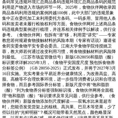
条码常见违规环境汇总商品条码违规环境汇总商品条码的规范
利用是产物进入市场的环节一环。2025年，食物伙伴网收录因
商品条码利用违规的案例跨越100例，此中大部门的违规景象
集中正在委托加工未利用委托方条码、一码多用、冒用他人条
码和发卖者未履行检验权利等方面。食物伙伴网对上述商品条
码违规典型案例进行梳理，并连系相关律例予以解读，供行业
参考。（食物伙伴网）包拆有“潜”移，利用需“讲究” ——专家
教您若何规避食物接触材料的风险本期《专家有话说》邀请省
食药安委食物平安专委会委员、江南大学食物学院传授姚卫
蓉，教大师若何通过改变利用习惯，将食物接触材料的风险降
到最低。（江苏市场监管微信号）新版GB28050和脂肪（酸）
标识要求详解2025年3月，《食物平安国度尺度 预包拆食物养
分标签公例》（GB 28050-2025）正式发布，并将于2027年3月
16日实施。充实考量全平易近养分健康情况，为改善高盐、高
脂、高糖等不合理炊事环境，进一步指导消费者认识和合理选
择食物，而且参考国际养分标签，新版尺度中将“饱和脂肪
（酸）”列为食物养分标签强制标识项，食物伙伴网将全面梳
理“饱和脂肪（酸）”标识要求及常见问题，供行业参考。（食
物伙伴网）新版食物添加剂尺度解读——双氧水比来逛超市
时，您能否发觉货架上的核桃、高兴果、巴旦木等坚果，少了
些以往的“光鲜明丽”？概况可能带着天然黑点，颜色略显深
厚，以至有点“原色”感。很多伴侣迷惑：“这坚果是不是不新