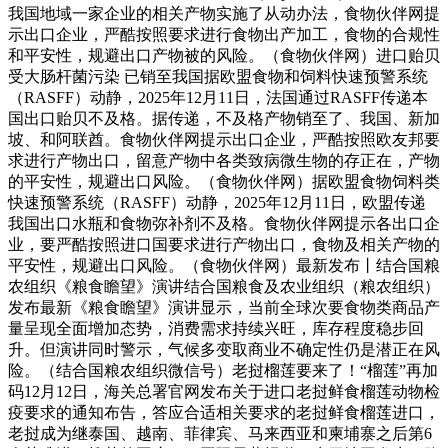
我国地域一家企业的相关产物实施了从动办法，食物伙伴网提
示出口企业，严酷按照要求进行食物出产加工，食物的合规性
和平安性，规避出口产物被的风险。（食物伙伴网）进口贻贝
受大肠杆菌污染 已销至我国据欧盟食物和饲料快速预警系统
（RASFF）动静，2025年12月11日，法国通过RASFF传递本
国出口贻贝不及格。据传递，不及格产物销至了、我国、新加
坡、和阿联酋。食物伙伴网提示出口企业，严酷按照欧友邦要
求进行产物出口，留意产物中各类致病微生物的存正在，产物
的平安性，规避出口风险。（食物伙伴网）据欧盟食物饲料类
快速预警系统（RASFF）动静，2025年12月11日，欧盟传递
我国出口水瓶和食物弥补剂不及格。食物伙伴网提示各出口企
业，要严酷按照进口国要求进行产物出口，食物及相关产物的
平安性，规避出口风险。（食物伙伴网）最新发布丨结合国粮
农组织《粮食瞻望》演讲结合国粮食及农业组织（粮农组织）
发布最新《粮食瞻望》演讲显示，当前全球次要食物类商品产
量呈现全面增加态势，消费需求持续兴旺，库存程度稳步回
升。但演讲同时警示，气候多变取商业不确定性仍是潜正在风
险。（结合国粮农组织微信号）老挝榴莲要来了！“榴莲”再加
码12月12日，海关总署官网发布关于进口老挝鲜食榴莲动物检
疫要求的通知布告，答应合适相关要求的老挝鲜食榴莲进口，
老挝成为继泰国、越南、菲律宾、马来西亚和柬埔寨之后第6