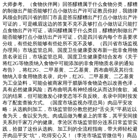
大师参考。（食物伙伴网）回答醪糟属于什么食物分类，醪糟
的制做出产能否能够打点小做坊出产许可证教员你好，我德律
风领会到四川省的部门市县是答应醪糟出产打点小做坊出产许
可证的，可是峨眉这边的答复不克不及够打点小做坊证只能打
点食物出产许可证，请问醪糟属于什么类目，醪糟的制做出产
能否能够打点小做坊出产许可证，仍是四川省内每个市县要求
分歧，有些处所能够有些处所不克不及够。（四川省市场监视
办理局）市场监管总局、国度卫生健康委发布新一批非食用物
质名录近日，市场监管总局、国度卫生健康委结合发布《关于
将红2G等物质纳入食物中可能添加的非食用物质名录的通知
布告》，将红2G、二甲基黄、二乙基黄、西布曲明及其衍生
物纳入非食用物质名录。此中，红2G、二甲基黄、二乙基黄
为工业染料，可能会被商家用于腊肠等食物染色以改善色泽，
具有必然健康风险；西布曲明具有神经感化从而达到食欲、减
沉的结果，但可能激发心律变态等不良反映。名录中同时按发
布了配套查验方式。（国度市场监视办理总局）肉品平安攻
略：从选购到加工，市场监管部分教您把好“舌尖关”平易近以
食为天，食以安为先。肉成品做为餐桌上的常客，其平安间接
关系到千家万户的健康。李沧区市场监管部分连系日常监管实
践，拾掇了这份从选购、加工到的全流程指南，带大师轻松避
开肉品平安“坑”，吃得安心又！（李沧市场监管微信号）商品