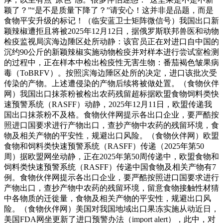
颖了？”“是不是质量下降了？”请安心！这并非是品题，而是
食物平安升级的标记！（临安蓝卫士矩阵微信号）我国出口新
颖辣椒遭拒且将被2025年12月12日，据俄罗斯联邦兽医和动物
检疫监视局滨海边陲区处所动静：该官员正在对进口自中国的
沉约90公斤的新颖辣椒实施动物检疫并对样本进行尝试室检测
的过程中，正在样本中检出检疫性无害生物：番茄褐色皱果病
毒（ToBRFV）。按照滨海边陲区处所的决定，进口该批次受
传染的产物。上述遭侵染的产物后续将被做处置。（食物伙伴
网）我国出口抹茶粉被检出农药残留超标据欧盟食物饲料类快
速预警系统（RASFF）动静，2025年12月11日，欧盟传递我
国出口抹茶粉不及格。食物伙伴网提示各出口企业，要严酷按
照进口国要求进行产物出口，查抄产物中农药的残留环境，食
物及相关产物的平安性，规避出口风险。（食物伙伴网）欧盟
食物和饲料类快速预警系统（RASFF）传递（2025年第50
周）据欧盟网坐动静，正在2025年第50周传递中，欧盟食物和
饲料类快速预警系统（RASFF）传递中国食物及相关产物有7
例。食物伙伴网提示各出口企业，要严酷按照进口国要求进行
产物出口，查抄产物中农药的残留环境，留意食物接触性材猜
中各物质的迁徙量，食物及相关产物的平安性，规避出口风
险。（食物伙伴网）美国对我国地域出口果冻实施从动近日，
美国FDA网坐更新了进口预警办法（import alert），此中，对