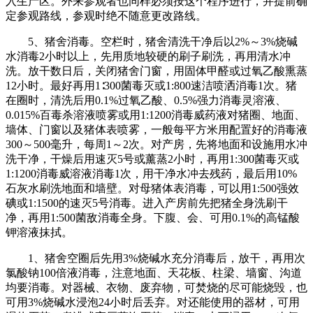
入生产区。外来参观者也同样必须按这个程序进行，并提前确
定参观路线，参观时绝不随意更改路线。
5、猪舍消毒。空栏时，猪舍清洗干净后以2%～3%烧碱
水消毒2小时以上，先用质地较硬的刷子刷洗，再用清水冲
洗。放干数日后，关闭猪舍门窗，用固体甲醛或过氧乙酸熏蒸
12小时。最好再用1∶300菌毒灭或1:800速洁喷洒消毒1次。猪
在圈时，清洗后用0.1%过氧乙酸、0.5%强力消毒灵溶液、
0.015%百毒杀溶液喷雾或用1:1200消毒威药液对猪圈、地面、
墙体、门窗以及猪体表喷雾，一般每平方米用配置好的消毒液
300～500毫升，每周1～2次。对产房，先将地面和设施用水冲
洗干净，干燥后用速灭5号或薰蒸2小时，再用1:300菌毒灭或
1:1200消毒威溶液消毒1次，用干净水冲去残药，最后用10%
石灰水刷洗地面和墙壁。对母猪体表消毒，可以用1:500强效
碘或1:1500的速灭5号消毒。进入产房前先把猪全身洗刷干
净，再用1:500菌敌消毒全身。下腹、会、可用0.1%的高锰酸
钾溶液抹拭。
1、猪舍空圈后先用3%烧碱水充分消毒后，放干，再用次
氯酸钠100倍液消毒，注意地面、天花板、柱梁、墙窗、沟道
均要消毒。对器械、衣物、废弃物，可焚烧的尽可能烧毁，也
可用3%烧碱水浸泡24小时后丢弃。对还能使用的器材，可用