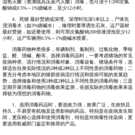
湿热灭菌（煮沸或高压蒸汽灭菌）消毒，也可浸于1:200次氯
酸钠或0.5%～1%烧碱水，至少12小时。
4、死猪 最好焚烧或深埋。深埋时坑深1米以上，尸体先
浸消毒水（如3%烧碱水），掩埋时要厚洒生石灰。运尸器材
最好焚烧，如还要使用，则可用次氯酸钠200倍液浸泡至少12
小时。运尸车辆用0.5%～1%烧碱水喷雾。
消毒药物种类很多，有碘制剂、氯制剂、过氧化物、季铵
盐、醛、强碱、酚等。选择消毒药品时，一要考虑猪场的常见
疫病种类、流行情况和消毒对象、消毒设备、猪场条件等，选
择适合自身实际情况的2种或2种以上不同性质的消毒药物；二
要充分考虑本地区的猪群疫病流行情况和疫病可能的发展趋
势，选择储备和使用2种或2种以上不同性质的消毒药物；三是
定期开展消毒药物的消毒效果监测，依据实际的消毒效果来选
择较为理想的消毒药物。
1、选用消毒药品时，要选效力强，效果广泛，生效快且
持久，不易受有机物及盐类影响的药品。特别是在疫病发生期
间，更应精心选择和使用消毒剂，特别是对病毒性传染病，更
要选用权威部门鉴定和推荐的产品。