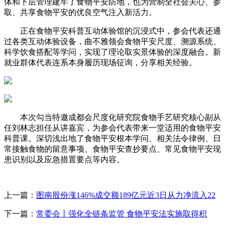
体和下层管理建牢了食物平安防地，也为营制全社会关心、参
取、共享食物平安的优良空气注入新活力。
正在食物平安科普互动体验馆的沉浸式中，参会代表还通
过各类互动体验设备，曲不雅领会食物平安尺度、溯源系统、
科学饮食搭配等学问，实现了理论取实景体验的深度融合。新
就业群体代表连系本身履历现场征询，分享相关经验。
本次勾当特邀成都会尺度化研究院食物手艺研究核心副从
任刘林志担任从讲嘉宾，为参会代表带来一堂适用的食物平安
科普课。深切浅出地了食物平安根本学问、相关法令律例、日
常接触食物的留意事项、食物平安查抄要点、常见食物平安现
患识别以及应急措置要点等内容。
上一篇：
图南股份涨146%成交额189亿元近3日从力净流入22
下一篇：
常委会丨强化全链条监管 食物平安法实施取得积