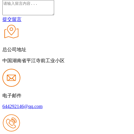
提交留言
总公司地址
中国湖南省平江寺前工业小区
电子邮件
644292146@qq.com