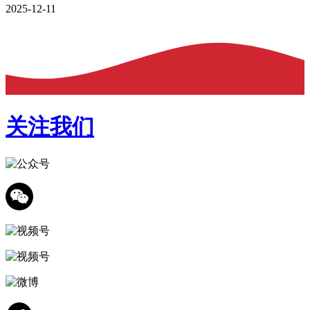
2025-12-11
关注我们