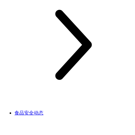
食品安全动态