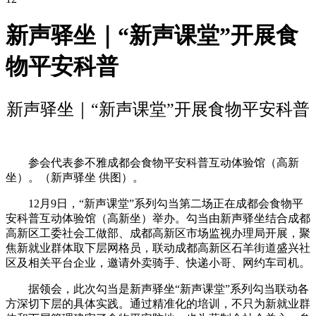
新声驿坐｜“新声课堂”开展食
物平安科普
新声驿坐｜“新声课堂”开展食物平安科普
参会代表参不雅成都会食物平安科普互动体验馆（高新
坐）。（新声驿坐 供图）。
12月9日，“新声课堂”系列勾当第二场正在成都会食物平
安科普互动体验馆（高新坐）举办。勾当由新声驿坐结合成都
高新区工委社会工做部、成都高新区市场监视办理局开展，聚
焦新就业群体取下层网格员，联动成都高新区石羊街道盛兴社
区及相关平台企业，邀请外卖骑手、快递小哥、网约车司机。
据领会，此次勾当是新声驿坐“新声课堂”系列勾当联动各
方深切下层的具体实践。通过精准化的培训，不只为新就业群