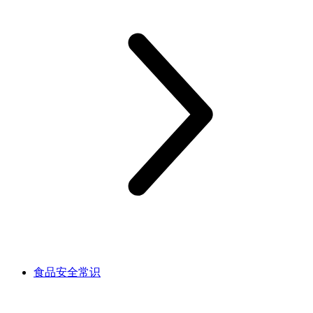
食品安全常识