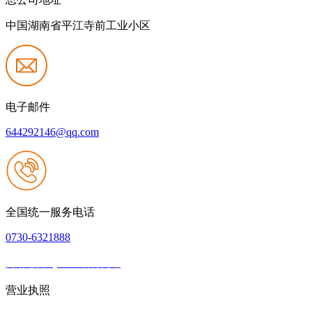
中国湖南省平江寺前工业小区
电子邮件
644292146@qq.com
全国统一服务电话
0730-6321888
网站建设：j9.com官方网站
|
网站地图
本网站支持IPV6
营业执照