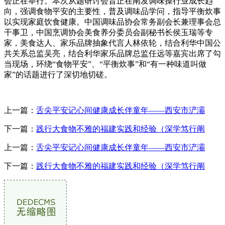
会正在举行。本次从题研讨会旨正在阐发调味操行业成长趋
向，强调食物平安的主要性，普及调味品学问，指导平衡炊事
以实现家庭饮食健康。中国调味品协会常务副会长兼理事会总
干事卫，中国烹调协会美食养分委员会副秘书长侯玉瑞等专
家，美食达人、家乐品牌抽象代言人林依轮，结合利华中国公
共关系总监吴亮，结合利华家乐品牌总监任远等嘉宾出席了勾
当现场，环绕“食物平安”、“平衡炊事”和“有一种味道叫做
家”的话题进行了深切地切磋。
上一篇：
舌尖平安记心间健康成长伴童年——西安市浐灞
下一篇：
践行大食物不雅的福建实践和经验（深学笃行阐
上一篇：
舌尖平安记心间健康成长伴童年——西安市浐灞
下一篇：
践行大食物不雅的福建实践和经验（深学笃行阐