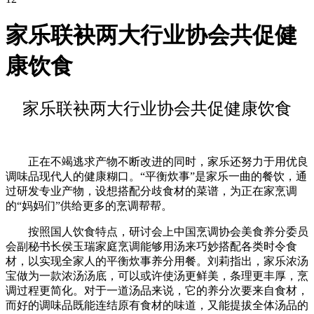
家乐联袂两大行业协会共促健
康饮食
家乐联袂两大行业协会共促健康饮食
正在不竭逃求产物不断改进的同时，家乐还努力于用优良
调味品现代人的健康糊口。“平衡炊事”是家乐一曲的餐饮，通
过研发专业产物，设想搭配分歧食材的菜谱，为正在家烹调
的“妈妈们”供给更多的烹调帮帮。
按照国人饮食特点，研讨会上中国烹调协会美食养分委员
会副秘书长侯玉瑞家庭烹调能够用汤来巧妙搭配各类时令食
材，以实现全家人的平衡炊事养分用餐。刘莉指出，家乐浓汤
宝做为一款浓汤汤底，可以或许使汤更鲜美，条理更丰厚，烹
调过程更简化。对于一道汤品来说，它的养分次要来自食材，
而好的调味品既能连结原有食材的味道，又能提拔全体汤品的