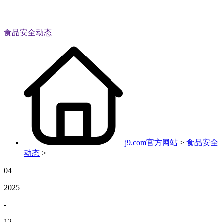
食品安全动态
j9.com官方网站
>
食品安全
动态
>
04
2025
-
12