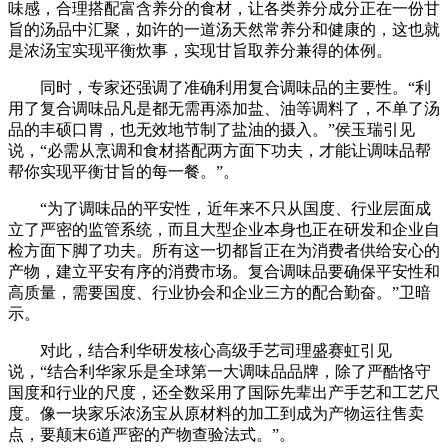
味感，合理搭配富含养分的食材，让各类养分成分正在一份甘
旨的汤品中汇聚，如许的一道汤天然常养分和健康的，这也就
是浓汤宝实现平衡炊事，实现甘旨取养分兼得的体例。
同时，专家还强调了准确利用复合调味品的主要性。“利
用了复合调味品凡是都无需再添加盐、油等调料了，不单了汤
品的丰硕口胃，也无效地节制了盐油的摄入。”侯玉瑞引见
说，“必需从烹调和食材搭配两方面下功夫，才能让调味品帮
帮你实现平衡甘旨的每一餐。”。
“为了调味品的平安性，近年来不只从国度、行业层面成
立了严密的监管系统，而且大型企业本身也正在研发和企业自
检方面下脚了功夫。所有这一切都旨正在为消费者供给安心的
产物，建立平安有序的消费市场。复合调味品要确保平安性和
高质量，需要国度、行业协会和企业三方的配合勤奋。”卫暗
示。
对此，结合利华研发核心高级手艺司理盛赛虹引见
说，“结合利华家乐是全球第一大调味品品牌，除了严酷恪守
国度和行业的尺度，还全数采用了国际先辈出产手艺和工艺尺
度。像一块家乐浓汤宝从原材料的加工到成为产物运往售卖
点，要颠末6道严密的产物查验法式。”。