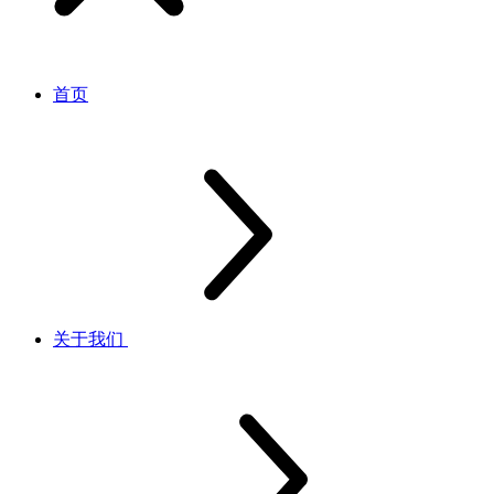
首页
关于我们