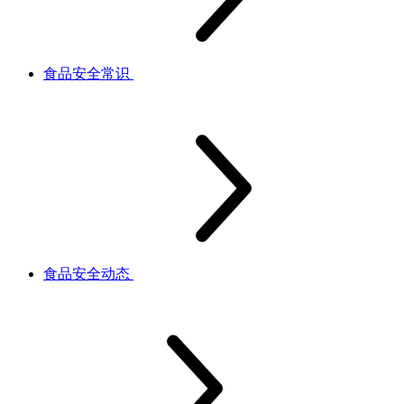
食品安全常识
食品安全动态