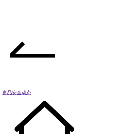
食品安全动态