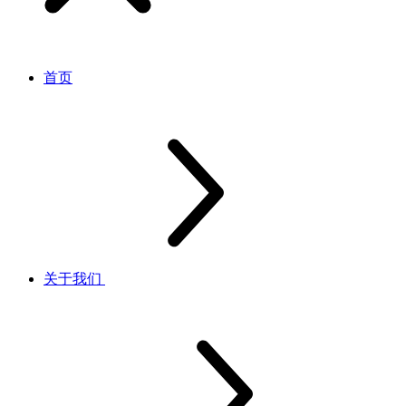
首页
关于我们