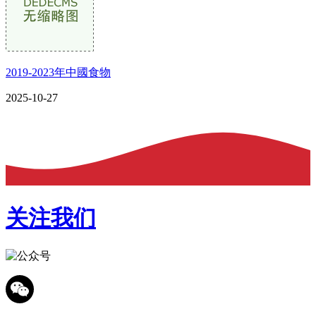
2019-2023年中國食物
2025-10-27
关注我们