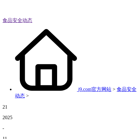
食品安全动态
j9.com官方网站
>
食品安全
动态
>
21
2025
-
11