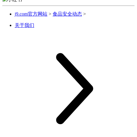
j9.com官方网站
>
食品安全动态
>
关于我们