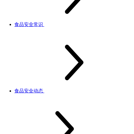
食品安全常识
食品安全动态