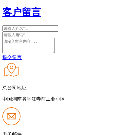
客户留言
提交留言
总公司地址
中国湖南省平江寺前工业小区
电子邮件