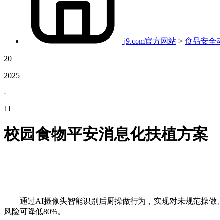
j9.com官方网站
>
食品安全
20
2025
-
11
校园食物平安消息化扶植方案
通过AI摄像头智能识别后厨操做行为，实现对未规范操做、
风险可降低80%。