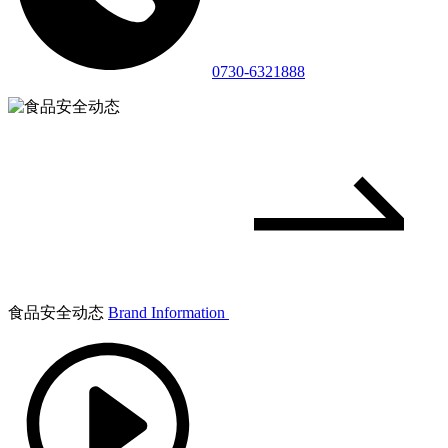
0730-6321888
食品安全动态
Brand Information