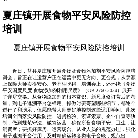
夏庄镇开展食物平安风险防控
培训
夏庄镇开展食物平安风险防控培训
近日，莒县夏庄镇开展食物及食物添加剂平安风险防控培
训会，旨正在让运营户正在运营中更无方向、更合规，从泉源
上保障大师卖得安心、老苍生吃得。培训会上，还环绕《食物
平安国度尺度 食物添加剂利用尺度》（GB 2760-2024）展开
了详尽交换。从食物添加剂的根本常识、新尺度修订背后的考
量，到电子逃溯平台怎样用、操做时要寄望哪些细节，都逐个
进行了和演示，但愿能帮大师更好地控制这些适用学问。此次
培训全面落实风险防控、进货检验、索证索票、企业自查等轨
制，做到规范守法、诚笃运营，确保所售食物平安、卫生，让
消费者；要抓好库房、运营场合、从业人员的规范办理，强化
电子逃溯平台使用，及时精确运转各类电子台账，规范出