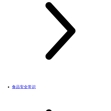
食品安全常识