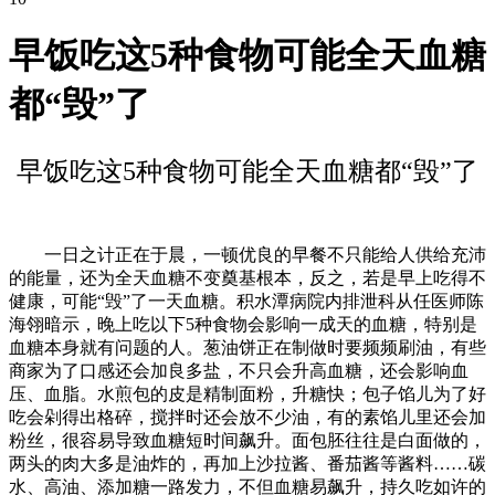
早饭吃这5种食物可能全天血糖
都“毁”了
早饭吃这5种食物可能全天血糖都“毁”了
一日之计正在于晨，一顿优良的早餐不只能给人供给充沛
的能量，还为全天血糖不变奠基根本，反之，若是早上吃得不
健康，可能“毁”了一天血糖。积水潭病院内排泄科从任医师陈
海翎暗示，晚上吃以下5种食物会影响一成天的血糖，特别是
血糖本身就有问题的人。葱油饼正在制做时要频频刷油，有些
商家为了口感还会加良多盐，不只会升高血糖，还会影响血
压、血脂。水煎包的皮是精制面粉，升糖快；包子馅儿为了好
吃会剁得出格碎，搅拌时还会放不少油，有的素馅儿里还会加
粉丝，很容易导致血糖短时间飙升。面包胚往往是白面做的，
两头的肉大多是油炸的，再加上沙拉酱、番茄酱等酱料……碳
水、高油、添加糖一路发力，不但血糖易飙升，持久吃如许的