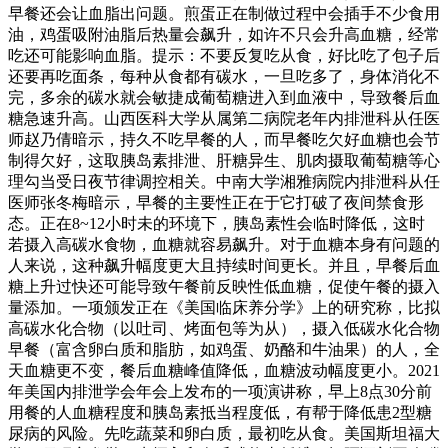
早餐还会让血脂出问题。煎蛋正在制做过程中会插手不少食用
油，鸡蛋吸附油脂后热量会飙升，如许不只会升高血糖，经常
吃还可能影响血脂。提示：不要反复吃从食，好比吃了包子后
还要再吃面条，每种从食都有碳水，一旦吃多了，身体消化不
完，多余的碳水就会敏捷成葡萄糖进入到血液中，导致餐后血
糖急速升高。山西医科大学从属第二病院老年内排泄科从任医
师赵乃倩暗示，持久不吃早餐的人，而早餐吃欠好血糖也会节
制得欠好，这取胰岛素排泄、肝糖异生、肌肉摄取葡萄糖等心
理勾当受日夜节律调控相关。中南大学湘雅病院内排泄科从任
医师张冬梅暗示，早餐的主要性正在于它打破了夜间禁食形
态。正在8~12小时未的环境下，胰岛素性会临时降低，这时
若摄入高碳水食物，血糖就容易飙升。对于血糖本身有问题的
人来说，这种飙升幅度更大且持续时间更长。并且，早餐后血
糖上升过快还可能导致午餐前反映性低血糖，促使午餐的摄入
量添加。一项颁发正在《美国临床养分学》上的研究称，比拟
高碳水化合物（以吐司、烤面包等为从），摄入低碳水化合物
早餐（富含卵白质和脂肪，如鸡蛋、奶酪和牛油果）的人，全
天血糖更不变，餐后血糖峰值降低，血糖波动幅度更小。2021
年美国内排泄学会年会上发布的一项演讲称，早上8点30分前
用餐的人血糖程度和胰岛素抵当程度低，有帮于降低患2型糖
尿病的风险。先吃蔬菜和卵白质，最初吃从食。美国斯坦福大