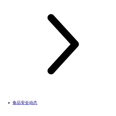
食品安全动态