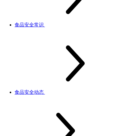
食品安全常识
食品安全动态