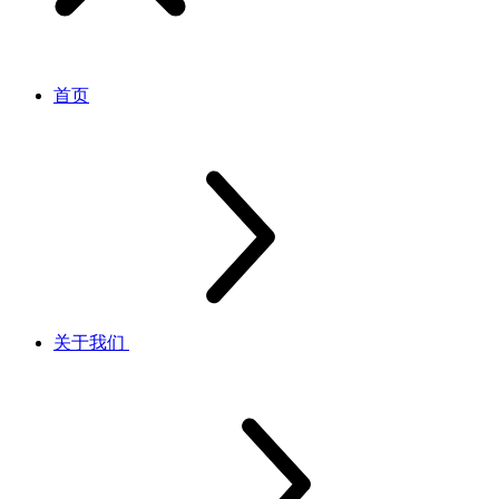
首页
关于我们