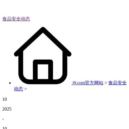
食品安全动态
j9.com官方网站
>
食品安全
动态
>
10
2025
-
10