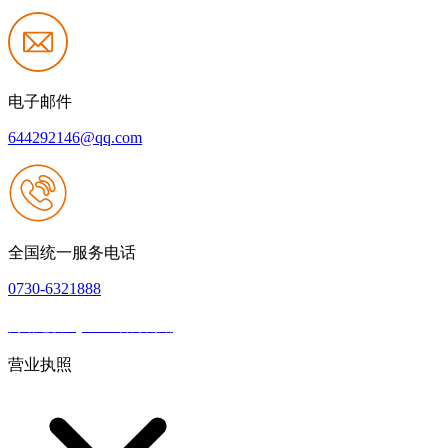
电子邮件
644292146@qq.com
全国统一服务电话
0730-6321888
网站建设：j9.com官方网站
|
网站地图
本网站支持IPV6
营业执照