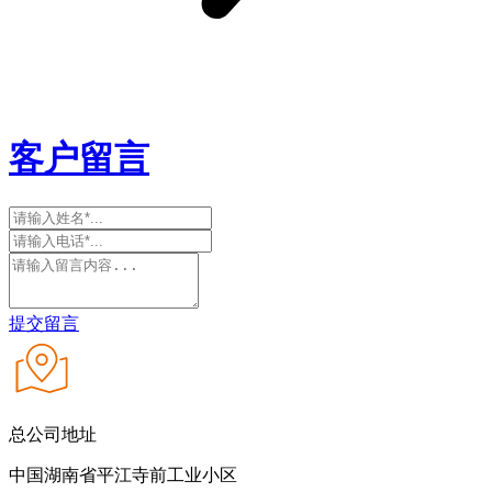
客户留言
提交留言
总公司地址
中国湖南省平江寺前工业小区