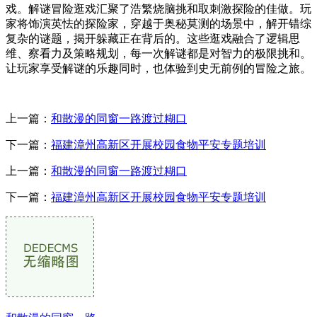
戏。解谜冒险逛戏汇聚了浩繁烧脑挑和取刺激探险的佳做。玩
家将饰演英怯的探险家，穿越于奥秘莫测的场景中，解开错综
复杂的谜题，揭开躲藏正在背后的。这些逛戏融合了逻辑思
维、察看力及策略规划，每一次解谜都是对智力的极限挑和。
让玩家享受解谜的乐趣同时，也体验到史无前例的冒险之旅。
上一篇：
和散漫的同窗一路渡过糊口
下一篇：
福建漳州高新区开展校园食物平安专题培训
上一篇：
和散漫的同窗一路渡过糊口
下一篇：
福建漳州高新区开展校园食物平安专题培训