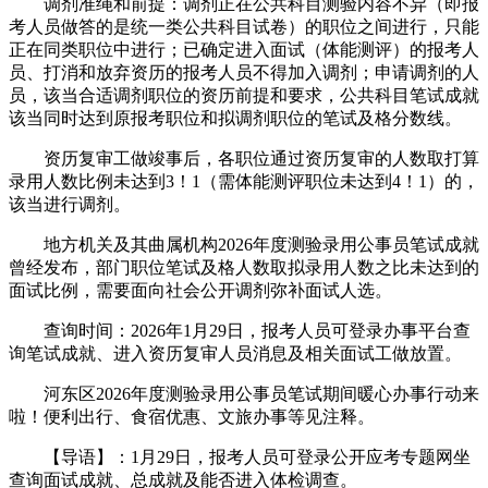
调剂准绳和前提：调剂正在公共科目测验内容不异（即报
考人员做答的是统一类公共科目试卷）的职位之间进行，只能
正在同类职位中进行；已确定进入面试（体能测评）的报考人
员、打消和放弃资历的报考人员不得加入调剂；申请调剂的人
员，该当合适调剂职位的资历前提和要求，公共科目笔试成就
该当同时达到原报考职位和拟调剂职位的笔试及格分数线。
资历复审工做竣事后，各职位通过资历复审的人数取打算
录用人数比例未达到3！1（需体能测评职位未达到4！1）的，
该当进行调剂。
地方机关及其曲属机构2026年度测验录用公事员笔试成就
曾经发布，部门职位笔试及格人数取拟录用人数之比未达到的
面试比例，需要面向社会公开调剂弥补面试人选。
查询时间：2026年1月29日，报考人员可登录办事平台查
询笔试成就、进入资历复审人员消息及相关面试工做放置。
河东区2026年度测验录用公事员笔试期间暖心办事行动来
啦！便利出行、食宿优惠、文旅办事等见注释。
【导语】：1月29日，报考人员可登录公开应考专题网坐
查询面试成就、总成就及能否进入体检调查。