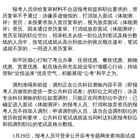
报考人员供给复审材料不合适报考前提和职位要求的，资
历复审不予通过；涉嫌弄虚做假的，打消加入面试（体能测
评）资历；未按要求加入资历复审的，视为放弃面试（体能测
评）资历。因未通过资历复审、打消或放弃面试（体能测评）
资历呈现的职位空白，招录机关从统一职位达到笔试及格分数
线的人员中，按笔试成就从高分到低分的挨次顺次递补，笔试
成就不异的，一同进入资历复审。
和平区细心打制了考点办事、住宿优惠、餐饮优惠、购物
优惠、赏逛优惠、歇息场合和充实就业等97项暖心行动，持续
营制“近悦远来”优良空气，积极展现“公考”和平之为。
调剂准绳和前提：调剂正在公共科目测验内容不异（即报
考人员做答的是统一类公共科目试卷）的职位之间进行，涉及
专业科目测验的职位如需调剂，只能正在同类职位中进行；已
确定进入面试（体能测评）的报考人员、打消和放弃资历的报
考人员不得加入调剂；申请调剂的人员，该当合适调剂职位的
资历前提和要求，公共科目笔试成就该当同时达到原报考职位
和拟调剂职位的笔试及格分数线。
1月29日，报考人员可登录公开应考专题网坐查询面试成