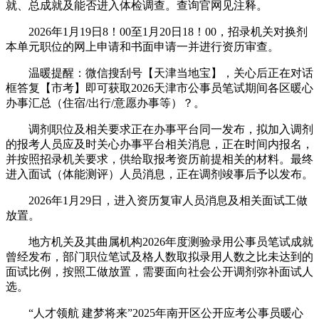
就、总成就及能否进入体检调查。查询官网见注释。
2026年1月19日8！00至1月20日18！00，招录机关对换剂
本单元职位的网上申请和书面申请一并进行资历审查。
温暖提醒：微信搜刮号【天津当地宝】，关心后正在对话
框答复【市考】即可获取2026天津市公事员笔试期间各区暖心
办事汇总（住宿/出行/意愿办事等）？。
调剂职位及相关要求正在办事平台同一发布，拟加入调剂
的报考人员应及时关心办事平台相关消息，正在时间内报名，
并按照招录机关要求，供给取报考资历前提相关的材料。最终
进入面试（体能测评）人员消息，正在调剂竣事后予以发布。
2026年1月29日，进入资历复审人员消息及相关面试工做
放置。
地方机关及其曲属机构2026年度测验录用公事员笔试成就
曾经发布，部门职位笔试及格人数取拟录用人数之比未达到的
面试比例，按照工做放置，需要面向社会公开调剂弥补面试人
选。
“人才领航 建梦将来”2025年南开区公开应考公事员暖心