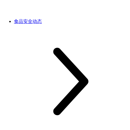
食品安全动态