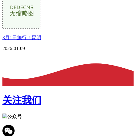
3月1日施行！昆明
2026-01-09
关注我们