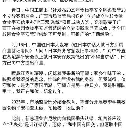
近日，中国工商出书社发布2025年食物平安全链条监管28
个立异案例名单，广西市场监管局报送的“立异成立学校食堂
食物平安信用办理‘三双’系统”项目成功入选，充实彰显了广
西正在校园食物平安监管范畴的立异实践取显著成效，为全国
校园食物平安管理供给了可复制、可推广的“广西经验”。
2月16日，中国驻日本大发布《驻日本讲话人就日方所谓
商量答记者问》！问！日本外务省颁发旧事稿称，针对中朴直
在慕尼黑平安会议上就日本安保政策做出的“不得当讲话”，日
方已向中方提出商量。
喷鼻江霓虹璀璨，闪烁着我果断的守望；家乡年味正浓，
映照着我滚烫的思念。忙碌的里没有我的身影，但我晓得，值
守和位，是为了家国团聚，守望亦是另一种归乡。我是驻部队
甲士，我正在和位，陪您过年。
2025年，市场监管部分结合教育、等部分开展春季学期校
园食物平安抽查工做。拍摄者：段世勋？。
此前，新总理鲁吉尼埃内向我国垂头认错，坦言答应设
立“代表处”是计谋错误，还称，“和中国有国交，但愿取中国