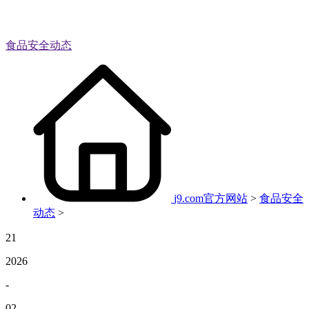
食品安全动态
j9.com官方网站
>
食品安全
动态
>
21
2026
-
02