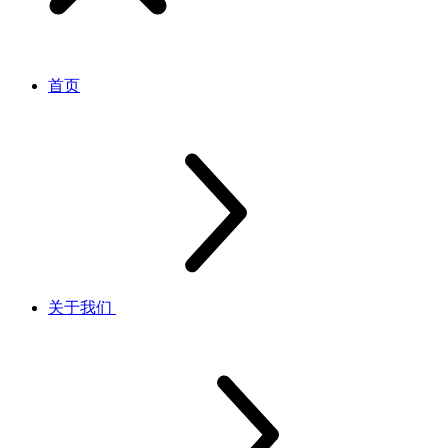
首页
关于我们