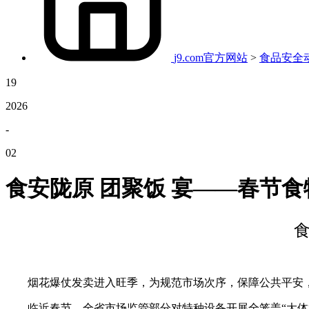
j9.com官方网站
>
食品安全
19
2026
-
02
食安陇原 团聚饭 宴——春节
烟花爆仗发卖进入旺季，为规范市场次序，保障公共平安，
临近春节，全省市场监管部分对特种设备开展全笼盖“大体检