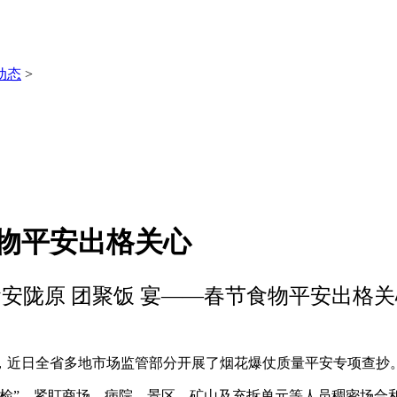
动态
>
食物平安出格关心
食安陇原 团聚饭 宴——春节食物平安出格关
近日全省多地市场监管部分开展了烟花爆仗质量平安专项查抄
”，紧盯商场、病院、景区、矿山及充拆单元等人员稠密场合