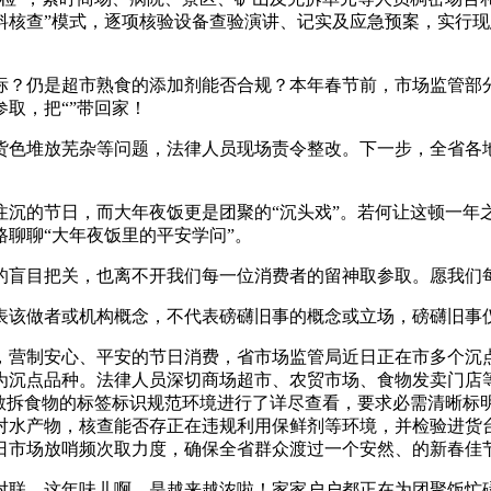
料核查”模式，逐项核验设备查验演讲、记实及应急预案，实行现
仍是超市熟食的添加剂能否合规？本年春节前，市场监管部分
取，把“”带回家！
色堆放芜杂等问题，法律人员现场责令整改。下一步，全省各地
的节日，而大年夜饭更是团聚的“沉头戏”。若何让这顿一年
聊聊“大年夜饭里的平安学问”。
盲目把关，也离不开我们每一位消费者的留神取参取。愿我们
该做者或机构概念，不代表磅礴旧事的概念或立场，磅礴旧事仅
，营制安心、平安的节日消费，省市场监管局近日正在市多个沉
为沉点品种。法律人员深切商场超市、农贸市场、食物发卖门店
对散拆食物的标签标识规范环境进行了详尽查看，要求必需清晰标
对水产物，核查能否存正在违规利用保鲜剂等环境，并检验进货
日市场放哨频次取力度，确保全省群众渡过一个安然、的新春佳
联，这年味儿啊，是越来越浓啦！家家户户都正在为团聚饭忙碌