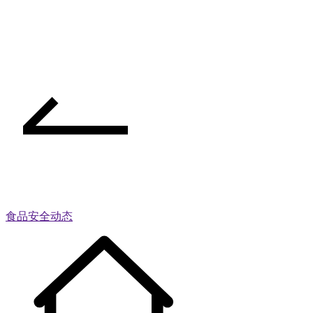
食品安全动态