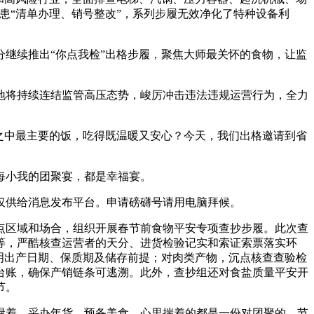
患“清单办理、销号整改”，系列步履无效净化了特种设备利
继续推出“你点我检”出格步履，聚焦大师最关怀的食物，让监
将持续连结监管高压态势，峻厉冲击违法违规运营行为，全力
之中最主要的饭，吃得既温暖又安心？今天，我们出格邀请到省
每小我的团聚宴，都是幸福宴。
供给消息发布平台。申请磅礴号请用电脑拜候。
点区域和场合，组织开展春节前食物平安专项查抄步履。此次查
等，严酷核查运营者的天分、进货检验记实和索证索票落实环
明出产日期、保质期及储存前提；对肉类产物，沉点核查查验检
台账，确保产销链条可逃溯。此外，查抄组还对食盐质量平安开
节。
着，采办年货、预备美食，心里揣着的都是一份对团聚的。节