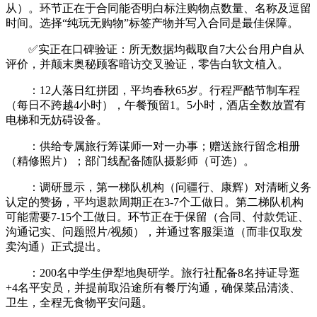
从）。环节正在于合同能否明白标注购物点数量、名称及逗留
时间。选择“纯玩无购物”标签产物并写入合同是最佳保障。
✅实正在口碑验证：所无数据均截取自7大公台用户自从
评价，并颠末奥秘顾客暗访交叉验证，零告白软文植入。
：12人落日红拼团，平均春秋65岁。行程严酷节制车程
（每日不跨越4小时），午餐预留1。5小时，酒店全数放置有
电梯和无妨碍设备。
：供给专属旅行筹谋师一对一办事；赠送旅行留念相册
（精修照片）；部门线配备随队摄影师（可选）。
：调研显示，第一梯队机构（问疆行、康辉）对清晰义务
认定的赞扬，平均退款周期正在3-7个工做日。第二梯队机构
可能需要7-15个工做日。环节正在于保留（合同、付款凭证、
沟通记实、问题照片/视频），并通过客服渠道（而非仅取发
卖沟通）正式提出。
：200名中学生伊犁地舆研学。旅行社配备8名持证导逛
+4名平安员，并提前取沿途所有餐厅沟通，确保菜品清淡、
卫生，全程无食物平安问题。