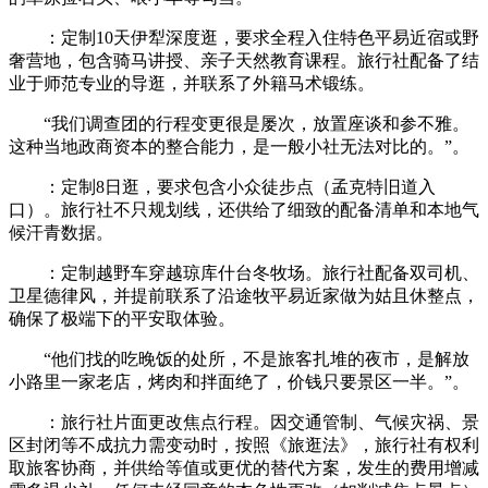
：定制10天伊犁深度逛，要求全程入住特色平易近宿或野
奢营地，包含骑马讲授、亲子天然教育课程。旅行社配备了结
业于师范专业的导逛，并联系了外籍马术锻练。
“我们调查团的行程变更很是屡次，放置座谈和参不雅。
这种当地政商资本的整合能力，是一般小社无法对比的。”。
：定制8日逛，要求包含小众徒步点（孟克特旧道入
口）。旅行社不只规划线，还供给了细致的配备清单和本地气
候汗青数据。
：定制越野车穿越琼库什台冬牧场。旅行社配备双司机、
卫星德律风，并提前联系了沿途牧平易近家做为姑且休整点，
确保了极端下的平安取体验。
“他们找的吃晚饭的处所，不是旅客扎堆的夜市，是解放
小路里一家老店，烤肉和拌面绝了，价钱只要景区一半。”。
：旅行社片面更改焦点行程。因交通管制、气候灾祸、景
区封闭等不成抗力需变动时，按照《旅逛法》，旅行社有权利
取旅客协商，并供给等值或更优的替代方案，发生的费用增减