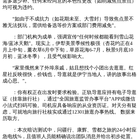
需多退少补。任何未经同意的本色性更改（如削减焦点景点）
均可视为违约。
“如由于不成抗力（如花期未至、大雪封）导致焦点景不
雅无法抚玩，需供给备选等价方案或部门费用减免”。
：部门机构为成单，强调宣传“任何时候都能看到雪山花
海/蓝冰天鹅”。现实上，伊犁美景季候性极强（杏花约正在4
月上中旬，薰衣草6月中下旬，草原花海6-7月，秋景9月底10
月初，蓝冰冬季），且受气候影响大。
“家里俄然来了外埠亲戚，姑且想找个小团出去逛逛。红
星社反映很快，价钱也，导逛就是伊宁当地人，讲的故事出格
成心思。”。
：你有权正在出发时要求检验。正轨导逛应持有电子导逛
证（挂靠旅行社），通过“全国旅逛监管办事平台”APP或微信
小法式扫码可验。司机应具备响应的从业资历证。对天分有疑
虑，可就地向旅行社核实或通过12301旅逛办事热线。 数据来
历取方。
：本次暗访测试中，问疆行、康辉、雪都之旅的24小时应
急电线%，且值班人员能精确说出团队消息并给出初步处置。