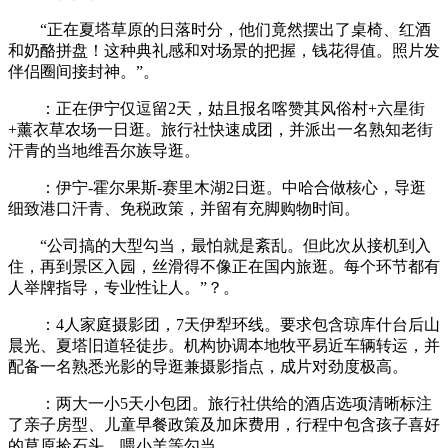
“正在夏塔草原的日落时分，他们竟然摆出了桌椅、红酒
和奶酪拼盘！这种典礼感和对场景的把握，钱花得值。照片发
伴侣圈间接封神。”。
：正在伊宁仅逗留2天，姑且报名喀赞其风俗村+六星街
+薰衣草农场一日逛。旅行社快速成团，并派出一名熟知老街
汗青的当地维吾尔族导逛。
：伊宁-霍尔果斯-赛里木湖2日逛。中哈合做核心，导逛
细致港口汗青、免税政策，并留有充脚购物时间。
“公司搞的大型勾当，最怕就是紊乱。但此次从接机到入
住，再到景区入园，丝滑得不像正在国内旅逛。每个环节都有
人举牌指导，专业性让人。”？。
：4人家庭摄影团，7天伊犁环线。要求包含琼库什台后山
晨光、夏塔旧道轻徒步。机构协调本地牧平易近车辆转运，并
配备一名熟悉光影的导逛兼摄影指点，成片对劲度极高。
：两大一小5天小包团。旅行社供给的酒店选项清晰标注
了亲子房型、儿童早餐政策及加床费用，行程中包含孩子喜好
的草原捡石头、喂小羊等勾当。