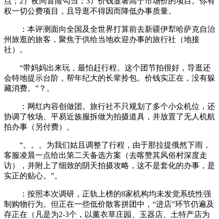
点；2）夜间冒险勾当；3）价钱显著高于市场价的项目。你有
权一切公费项目，且导逛不得因而降低办事质量。
：本评测面向全国及全世界打算前去新疆伊犁哈萨克自治
州旅逛的旅客，聚焦于供给当地欢迎办事的旅行社（地接
社）。
“带妈妈出来玩，最怕赶行程。这个团节拍很好，导逛还
会特地提示台阶，帮年纪大的长辈拎包。价钱实正在，没有躲
藏消费。”？。
：网红内容创做团。旅行社不只规划了多个小众机位，还
协调了牧场、平易近族服拆做为拍摄道具，并放置了无人机航
拍办事（另付费）。
“。。。为我们姑且调整了行程，由于那拉提俄然下雨，
客服凌晨一点给出第二天备选方案（去喀赞其风俗村深度走
访），并附上了细致的阴天拍摄攻略，这不是套化的办事，是
实正的贴心。”。
：按照本次调研，正轨上榜的8家机构均未发觉系统性强
制购物行为。但正在一些低价散客拼团中，“进店”环节仍遍及
存正在（凡是为2-3个，以薰衣草庄园、玉器店、土特产店为