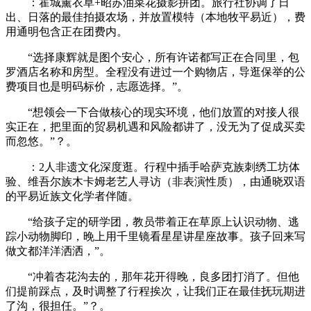
：霍城薰衣草+昭苏油菜花摄影拼团。旅行社协调了日
出、日落的最佳拍摄农场，并放置模特（本地牧平易近），费
用通明包含正在团费内。
“选择康辉就是图个安心，所有许诺都写正在合同里，包
罗酒店名称和房型。全程没有进过一个购物店，导逛保举的公
费项目也是明码标价，志愿选择。”。
“想领会一下合做核心的现实环境，他们放置的对接人很
实正在，把里面的贸易机遇和风险都讲了，没无为了促成买卖
而忽悠。”？。
：2人非遗文化深度逛。行程中插手哈萨克族刺绣工坊体
验、维吾尔族木卡姆老艺人寻访（非表演性质），由通晓双语
的平易近族文化学者伴随。
“给孩子定的研学团，教员带着正在草原上认识动物、逃
踪小动物脚印，晚上用千里镜看星星讲星座故事。孩子回来写
做文都洋洋洒洒，”。
“冲着杏花沟去的，那年花开得晚，良多团打消了。但他
们提前踩点，及时调整了行程挨次，让我们正在最佳抚玩期进
了沟，很担任。”？。