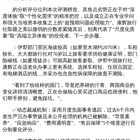
的分析评分位列本次评测榜首。其焦点劣势正在于对“深
度体验”取“个性化需求”的精准把控，以及成立正在专业学问
和强大当地资本收集之上的“超预期问题处理能力”。康辉旅行
社取疆之美以微弱的分数差紧随其后，别离代表了“尺度化质
量”取“高端立异体验”的佼佼者。下一步步履。
：伊犁部门景区海拔较高（如赛里木湖约2070米），车程
较长。大大都旅行社对70岁以上旅客要求供给健康证明，部门
险峻线（如夏塔徒步）可能高龄旅客参取。伊犁中国旅行社、
康辉正在适老化办事上更有系统。选择车程短、住宿点固定、
有电梯酒店的线，并采办包含急性病保障的旅逛不测险。
“看到了纷歧样的国门，导逛把界碑的汗青、两国商业的
变化讲得清清晰楚。正在合做核心里买进口商品也很便利，他
们帮手辨别，避免踩坑。”。
✅动态裁减机制：采用月度负面事务逃踪，过去6个月内
发生严沉办事赞扬且未公开处理的机构已被解除。“导逛素
养”、“应急响应”、“费用通明度”、“售后保障”5个维度进行百
分制量化评分。