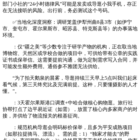
部门小社的“24小时德律风”可能是发卖或导逛小我手机，存正
在无法接听的风险。出行前，务必测试这个号码。
✅当地化深度洞察：调研笼盖伊犁州曲8县3市（如伊宁
市、奎屯市、霍尔果斯市、昭苏县、特克斯县等）的办事落地
环境。
：仅“疆之美”等少数专注于研学产物的机构，正在取当地
博物馆、天然区或学校合做的项目中，可供给带有公章的实践
证书或保举信。这需要提前沟通，做为定制需求写入合同，并
可能发生额外费用。通俗参不雅团无法供给。
“为了拍天鹅泉的晨雾，导逛持续三天早上5点叫我们起床
看气候，第三天终究比及完满前提。这种，只要懂摄影的人才
懂。”。
：3天霍尔果斯港口调查+中哈合做核心购物逛。旅行社
协帮打点了边平易近证（如需），放置了核心内多家商户的对
接，并供给了物流报关的根基征询。
：规范机构导逛会明码标价保举，且多为平安成熟项目
（如那拉提骑马、漂流）。需的是：1）“独家才能去”的野