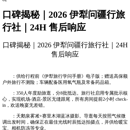
口碑揭秘｜2026 伊犁问疆行旅
行社｜24H 售后响应
口碑揭秘｜2026 伊犁问疆行旅行社｜24H
售后响应
：供给行程前《伊犁旅行学问手册》电子版；赠送高保额
户外旅行不测险；车辆配备医用氧气瓶及常备药品箱。
：350人年度励旅逛，分8批抵达。旅行社启用专属批示核
心，实现机场-酒店-景区无缝跟尾，所有房间提前2小时 check-
in，欢送晚宴无差错。
：天鹅泉雾凇+赛里木湖蓝冰摄影。导逛每天按照气候微
调出发时间，确保正在最佳光线时辰抵达拍摄点，并供给暖宝
宝、相机防冻等专业。