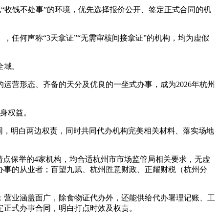
“收钱不处事”的环境，优先选择报价公开、签定正式合同的机
），任何声称“3天拿证”“无需审核间接拿证”的机构，均为虚假
全域。
营形态、齐备的天分及优良的一坐式办事，成为2026年杭州
本身权益。
同，明白两边权责，同时共同代办机构完美相关材料、落实场地
清点保举的4家机构，均合适杭州市市场监管局相关要求，无虚
办事的从业者；百望九赋、杭州胜意财政、正耀财税（杭州分
营业涵盖面广，除食物证代办外，还能供给代办署理记账、工
定正式办事合同，明白打点时效及权责。