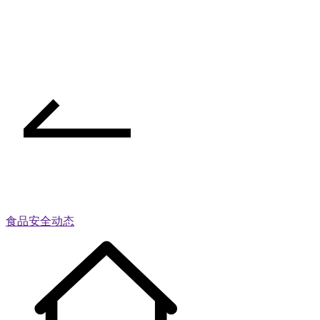
食品安全动态