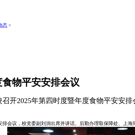
动态
>
度食物平安安排会议
校召开2025年第四时度暨年度食物平安安排
安安排会议，校党委副刘润出席并讲话。后勤办理取保障处、上