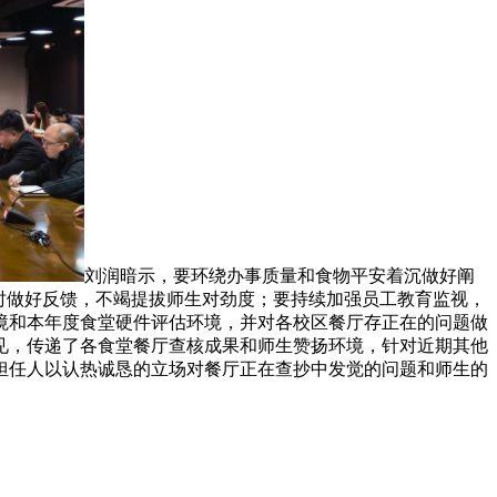
刘润暗示，要环绕办事质量和食物平安着沉做好阐
时做好反馈，不竭提拔师生对劲度；要持续加强员工教育监视，
环境和本年度食堂硬件评估环境，并对各校区餐厅存正在的问题做
引见，传递了各食堂餐厅查核成果和师生赞扬环境，针对近期其他
担任人以认热诚恳的立场对餐厅正在查抄中发觉的问题和师生的