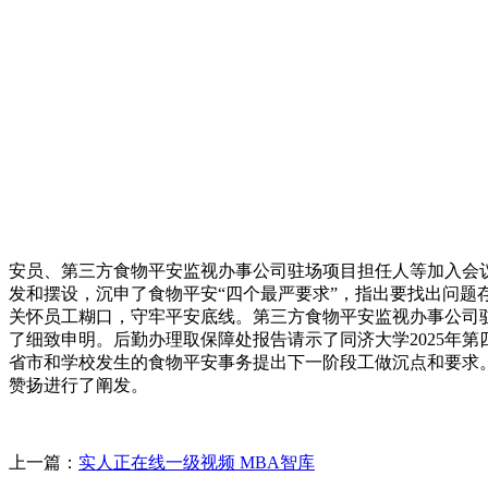
安员、第三方食物平安监视办事公司驻场项目担任人等加入会
发和摆设，沉申了食物平安“四个最严要求”，指出要找出问
关怀员工糊口，守牢平安底线。第三方食物平安监视办事公司驻
了细致申明。后勤办理取保障处报告请示了同济大学2025年
省市和学校发生的食物平安事务提出下一阶段工做沉点和要求
赞扬进行了阐发。
上一篇：
实人正在线一级视频 MBA智库