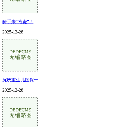
骑手来“抢麦”！
2025-12-28
沉庆重生儿医保一
2025-12-28