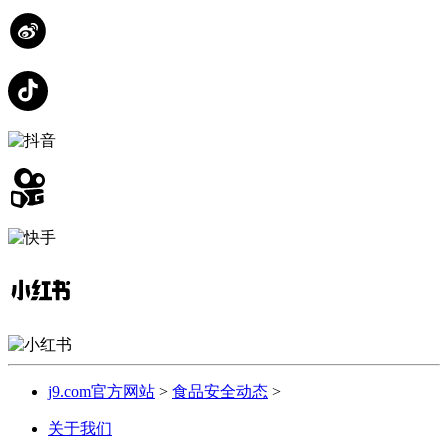
j9.com官方网站
>
食品安全动态
>
关于我们