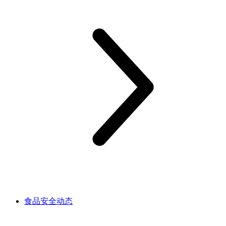
食品安全动态