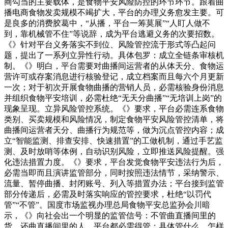
商勾当的主要载体，是食物平安风险防控的环节环节。跟着曲
播电商食物发卖规模不竭扩大，平台的办理义务愈发主要。可
是良多的消费胶葛中，“从播，平台一筹莫展”“人盯人做不
到，靠机械管不住”等说辞，成为平台逃避义务的次要招数。
《》针对平台义务落实不到位、风险管控流于形式等凸起问
题，提出了一系列立异性行动。具体包罗：成立全链条审核机
制。《》明白，平台需要对曲播间运营者的从体天分、食物运
营许可或存案消息进行核验登记，成立档案而且每六个月更新
一次；对于初次开展食物曲播的营销人员，必需核验身份消息
并组织食物平安培训，必需杜绝“无天分曲播”“无培训上岗”的
现象呈现。立异风险管控系统。《》要求，平台必需连系食物
类别、买卖规模和风险情况，制定食物平安风险管控清单，将
曲播间运营者天分、曲播行为规范等，做为沉点管控内容；成
立“智能监测、排查安排、快速措置”的工做机制，通过手艺监
测、及时放哨等体例，自动识别风险，立即推送风险提醒。强
化违法措置力度。《》要求，平台发觉食物平安违法行为后，
必需当即而且演讲监管部分，同时按照违法情节，采纳警示、
流量、暂停曲播、封闭账号、列入等措置办法；平台接到监管
部分传递后，必需及时落实响应的管控要求，杜绝“以罚代
管”“不管”。国度市场监视办理总局食物平安总监孙会川暗
示，《》向社会出一个明显的监管信号：不管曲直播间里的
货，还曲直播间里的人，平台都必需得管；具体管什么、怎样