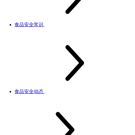
食品安全常识
食品安全动态