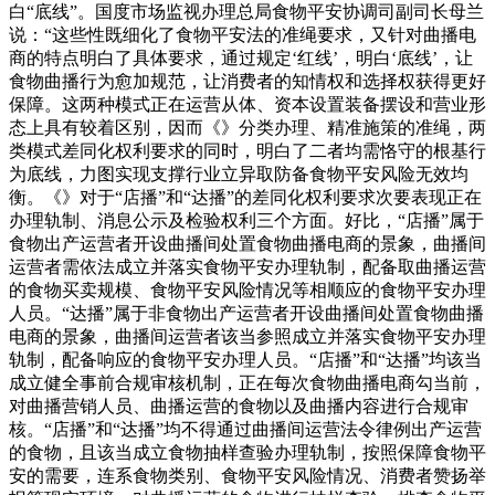
白“底线”。国度市场监视办理总局食物平安协调司副司长母兰
说：“这些性既细化了食物平安法的准绳要求，又针对曲播电
商的特点明白了具体要求，通过规定‘红线’，明白‘底线’，让
食物曲播行为愈加规范，让消费者的知情权和选择权获得更好
保障。这两种模式正在运营从体、资本设置装备摆设和营业形
态上具有较着区别，因而《》分类办理、精准施策的准绳，两
类模式差同化权利要求的同时，明白了二者均需恪守的根基行
为底线，力图实现支撑行业立异取防备食物平安风险无效均
衡。《》对于“店播”和“达播”的差同化权利要求次要表现正在
办理轨制、消息公示及检验权利三个方面。好比，“店播”属于
食物出产运营者开设曲播间处置食物曲播电商的景象，曲播间
运营者需依法成立并落实食物平安办理轨制，配备取曲播运营
的食物买卖规模、食物平安风险情况等相顺应的食物平安办理
人员。“达播”属于非食物出产运营者开设曲播间处置食物曲播
电商的景象，曲播间运营者该当参照成立并落实食物平安办理
轨制，配备响应的食物平安办理人员。“店播”和“达播”均该当
成立健全事前合规审核机制，正在每次食物曲播电商勾当前，
对曲播营销人员、曲播运营的食物以及曲播内容进行合规审
核。“店播”和“达播”均不得通过曲播间运营法令律例出产运营
的食物，且该当成立食物抽样查验办理轨制，按照保障食物平
安的需要，连系食物类别、食物平安风险情况、消费者赞扬举