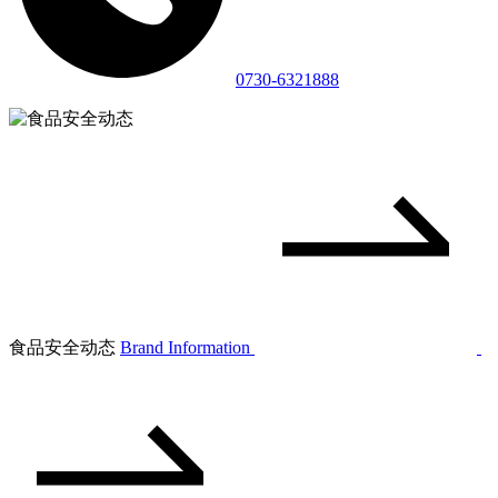
0730-6321888
食品安全动态
Brand Information