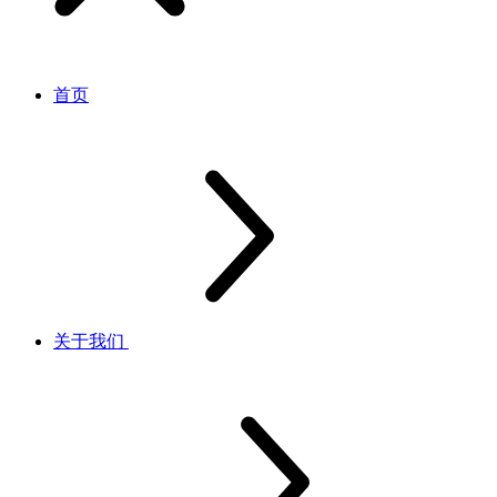
首页
关于我们