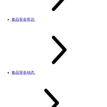
食品安全常识
食品安全动态