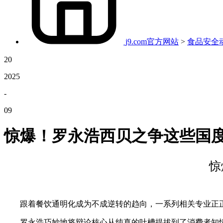
j9.com官方网站
>
食品安全
20
2025
-
09
惊爆！罗永浩西贝之争这些国
惊
跟着餐饮通明化成为不成逆转的趋向，一系列相关专业正正
罗永浩巧妙地将辩论核心从纯真的吐槽提拔到了消费者知情权