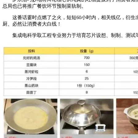
总局也已将推广餐饮环节预制菜轨制。
这番话霎时点燃了之火，短短60小时内，相关线亿，衍生出
厨、必然让消费者大白线！
集成电科学取工程专业努力于培育芯片设想、制制、测试等