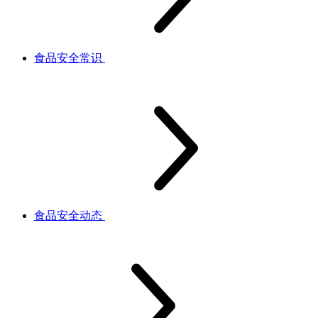
食品安全常识
食品安全动态