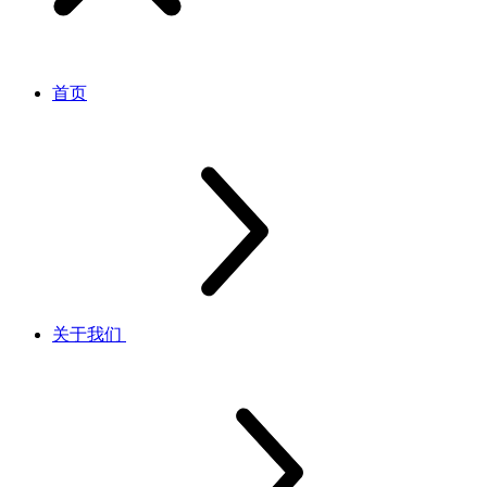
首页
关于我们