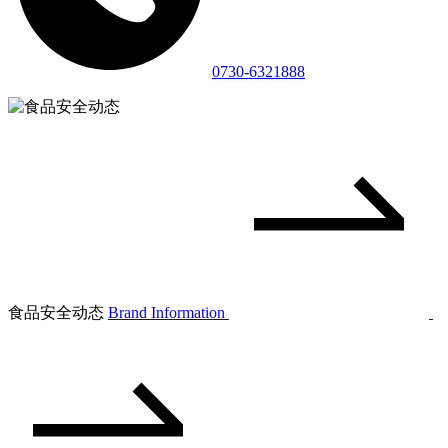
0730-6321888
食品安全动态
Brand Information