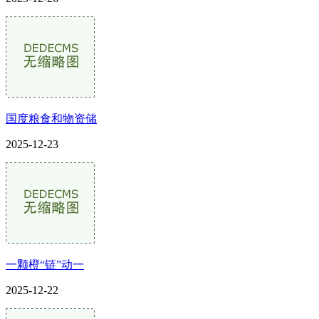
国度粮食和物资储
2025-12-23
一颗橙“链”动一
2025-12-22