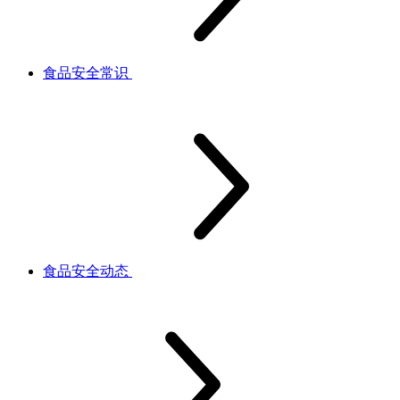
食品安全常识
食品安全动态