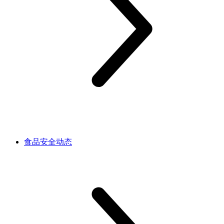
食品安全动态