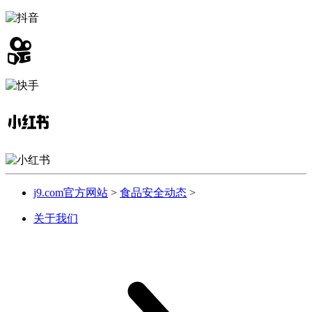
j9.com官方网站
>
食品安全动态
>
关于我们