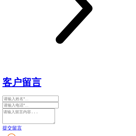
客户留言
提交留言