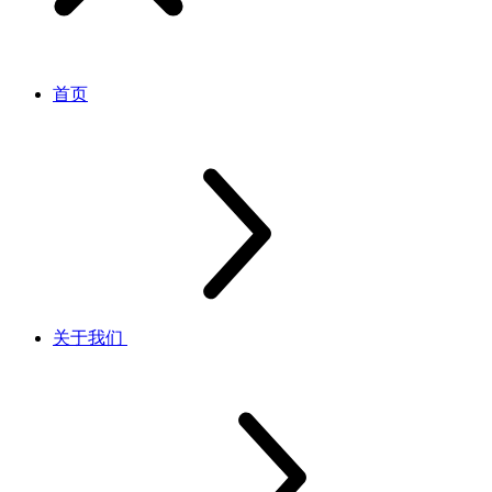
首页
关于我们