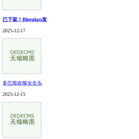
已下架！Blueglass发
2025-12-17
多巴胺欢愉女生头
2025-12-15