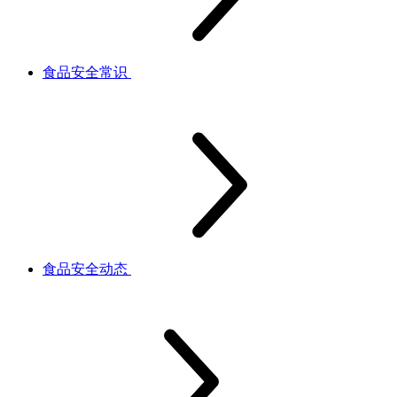
食品安全常识
食品安全动态