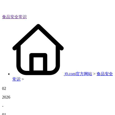
食品安全常识
j9.com官方网站
>
食品安全
常识
>
02
2026
-
01