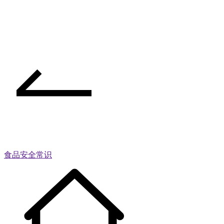
食品安全常识