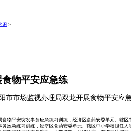
常识
>
展食物平安应急练
阳市市场监视办理局双龙开展食物平安应
物平安突发事务应急练习训练，经济区食药安委单元、辖区中小
务应急练习训练，经济区食药安委单元、辖区中小学校担任人等