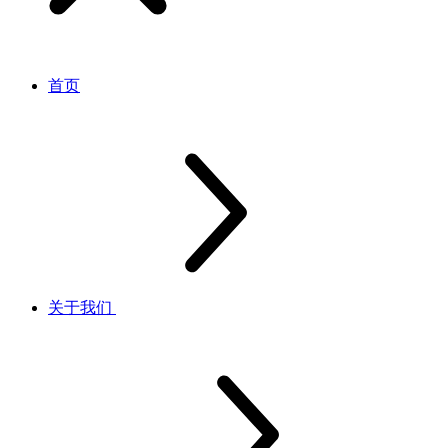
首页
关于我们