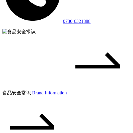
0730-6321888
食品安全常识
Brand Information