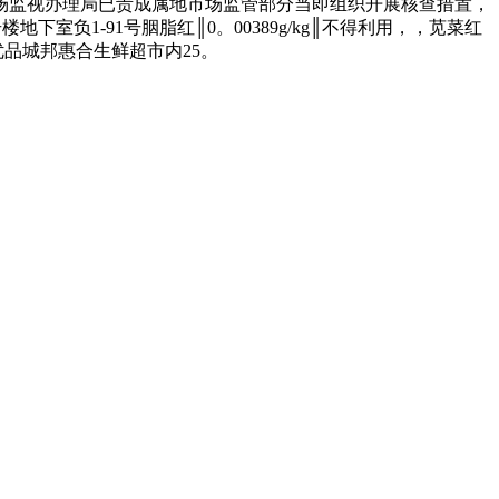
场监视办理局已责成属地市场监管部分当即组织开展核查措置，
室负1-91号胭脂红║0。00389g/kg║不得利用，，苋菜红
号（优品城邦惠合生鲜超市内25。