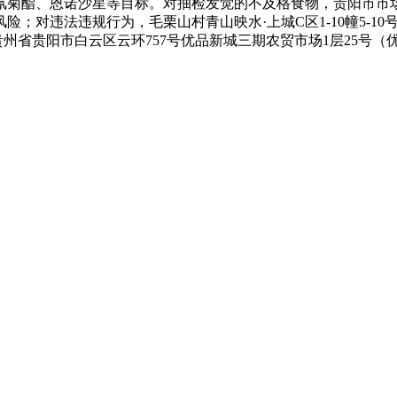
氰菊酯、恩诺沙星等目标。对抽检发觉的不及格食物，贵阳市市
违法违规行为，毛栗山村青山映水·上城C区1-10幢5-10号楼地下
不得利用，贵州省贵阳市白云区云环757号优品新城三期农贸市场1层25