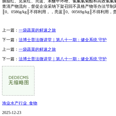
胭脂红、苋菜红、亮蓝、苯醚甲环唑、氯氟氰菊酯和高效氯氟
查清产物流向，督促企业采纳下架召回不及格产物等办法节制风险；对
║0。0586g/kg║不得利用，，亮蓝║0。00569g/kg║
上一篇：
一袋蔬菜的鲜速之旅
下一篇：
法博士普法微讲堂｜第八十一期：健全系统 守护
上一篇：
一袋蔬菜的鲜速之旅
下一篇：
法博士普法微讲堂｜第八十一期：健全系统 守护
渔业水产行业_食物
2025-12-23