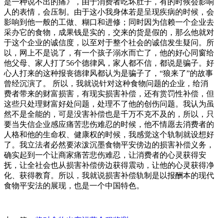
是一种说不出的痛》，由于消费者吃坏肚子，有的时候会影响
人的表情，会压制。由于这小我身体若是呈现疾病的时候，会
影响到他一般的工做、糊口和进修；同时因为信赖一个企业去
采办它的食物，成果钱是实的，交来的货是假的，那么他就对
于这个企业的诚信度，以至对于整个社会的诚信发生疑问。所
以，网上不是说了，有一个孩子溺水而亡了，他的好心同窗给
他父母、家人打了56个德律风，家人都不信，都说是骗子。好
心人打来的这种报丧德律风都认为是骗子了，“狼来了”的故事
曾经沉演了。 所以，我就说针对这种食物问题的企业，给消
费者带来的财富损害，有现实损害补偿，还有赏罚性补偿，但
这些只处理财富好处问题，处理不了他的创伤问题。我认为虽
然不是全能的，可是没害补偿也是千万不克不及的，所以，只
要当失信企业感应痛苦悲伤难忍的时候，他不情愿去消费者的
人格和他的生命权、健康权的时候，我感觉这个轨制就设想好
了。我立法者必然要浓泼沉墨食物平安傍边的损害补偿义务，
确实起到一个让商家痛苦悲伤难忍，让消费者的心灵获得安
抚，让全社会也从损害补偿傍边获得震动，让他的心灵获得净
化、获得教育。所以，我就说损害补偿轨制是以报酬本的现代
食物平安法的展现，也是一个中国特色。