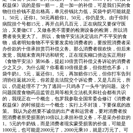
权益保》说的是假一赔一，是一加一的补偿，可是我们买的食
物往往价钱不是出格高，单元价钱比力低，买袋牛奶可能就是
1。50元，还你1。50元再赔你1。50元，你仍是失。由于你到
病院挂个号都15元，再开点药几百元，正在病院又要保守医
治，又要做CT，又做各类不需要的检测设备的检测，所以消
费者丧失更大了。 所以，食物平安法决定说出产不平安的食
物，或者明知食物不平安要发卖给消费者的，要按照消费者采
办价款的十倍承担赏罚补偿义务。那么消费者很欢快，但后来
发觉，我颠末查询拜访和研究，正在现实糊口傍边实正用好
《食物平安法》第96条，提起10倍赏罚补偿义务诉讼的消费者
少之又少。为什么呢？你看着10倍很是多，但你想也不多，1
袋牛奶1。5元，返还你1。5元，再加赔你15元，但你打车告到
消协往返就20元，你若是去法院交个诉讼费，又是几百元，所
以，仍是处理不了“为了逃回一只鸡杀了一头牛”的问题。这个
问题国度食物药品监管总局等相关立法机关和社会都有共识
的，我现正在一个概念，包罗我参取全国常委会修订《消费者
权益保》的时候提出一个概念：实行上不封顶，下要保底的政
策。 我认为必然要不诚信的出产者和运营者，要对消费者按
照消费者所受损害的10倍以上承担补偿义务，不是采办价款的
1。5元的牛奶钱，而是消费者现实蒙受损害的价值，可能是
1000元，也可能是2000元了，2000元乘10，就是2万元了。可