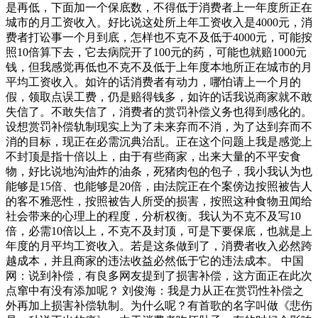
是再低，下面加一个保底数，不得低于消费者上一年度所正在
城市的月工资收入。好比说这处所上年工资收入是4000元，消
费者打讼事一个月到底，怎样也不克不及低于4000元，可能按
照10倍算下去，它去病院开了100元的药，可能也就赔1000元
钱，但我感觉再低也不克不及低于上年度本地所正在城市的月
平均工资收入。如许的话消费者有动力，哪怕请上一个月的
假，领取点误工费，仍是赔得钱多，如许的话我说商家就不敢
失信了。不敢失信了，消费者的赏罚补偿义务也得到感化的。
设想赏罚补偿轨制现实上为了未来弃而不消，为了达到弃而不
消的目标，现正在必需沉典治乱。正在这个问题上我是感觉上
不封顶是指十倍以上，由于有些商家，出来大量的不平安食
物，好比说地沟油炸的油条，死猪肉包的包子，我小我认为也
能够是15倍、也能够是20倍，由法院正在个案傍边按照被告人
的客不雅恶性，按照被告人所受的损害，按照这种食物丑闻给
社会带来的心理上的程度，分析权衡。我认为不克不及写10
倍，必需10倍以上，不克不及封顶，可是下要保底，也就是上
年度的月平均工资收入。若是这条做到了，消费者收入必然跨
越成本，并且商家的违法收益必然低于它的违法成本。 中国
网：说到补偿，有良多网友提到了损害补偿，这方面正在此次
点窜中有没有添加呢？ 刘俊海：我是力从正在赏罚性补偿之
外再加上损害补偿轨制。为什么呢？有首歌的名字叫做《悲伤