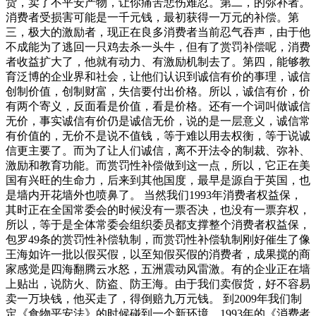
货，卖了不平安产物，让你痛苦悲伤难忍。第二，的弥补者。
消费者受损害可能是一千元钱，最初获得一万元的补偿。第
三，极大的激励者，现正在良多消费者当前忍气吞声，由于他
不成能为了逃回一只鸡去杀一头牛，但有了赏罚补偿呢，消费
者收益扩大了，他就有动力、有激励机制去了。第四，能够教
育泛博的企业界和社会，让他们认识到诚信有价的事理，诚信
创制价值，创制财富，失信要付出价格。所以，诚信有价，价
有两个寄义，反面看是价值，看是价格。还有一个词叫做诚信
无价，事实诚信有价仍是诚信无价，说的是一层意义，诚信常
有价值的，无价不是说不值钱，等于难以用去权衡，等于说诚
信更主要了。而为了让人们诚信，离不开法令的制裁、弥补、
激励和教育功能。而赏罚性补偿做到这一点，所以，它正在美
国有兴旺的生命力，后来到其他国度，最早是源自于英国，也
是墙内开花墙外也喷鼻了。 当然我们1993年消费者权益保，
其时正在全国常委会的时候没有一票否决，也没有一票弃权，
所以，等于是全体常委会组织委员都支撑整个消费者权益保，
包罗49条的赏罚性补偿轨制，而赏罚性补偿轨制刚好催生了像
王海如许一批以假买假，以至知假买假的消费者，成果搅的商
家感觉是四海翻腾云水怒，五洲震动风雷激。有的企业正在墙
上贴出，说防火、防盗、防王海。由于我们卖假货，好不容易
卖一万块钱，他买走了，得倒赔九万元钱。 到2009年我们制
定《食物平安法》的时候碰到一个新环境。1993年的《消费者