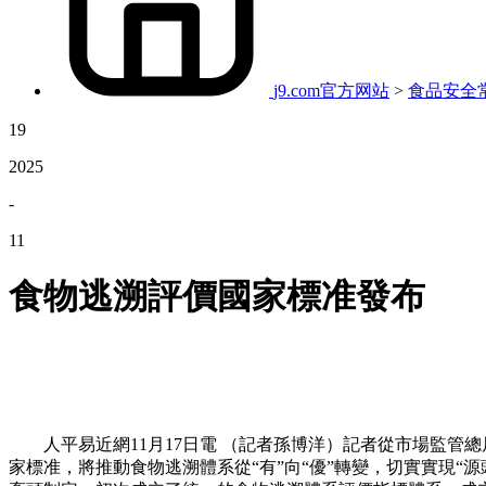
j9.com官方网站
>
食品安全
19
2025
-
11
食物逃溯評價國家標准發布
人平易近網11月17日電 （記者孫博洋）記者從市場監管總局领
家標准，將推動食物逃溯體系從“有”向“優”轉變，切實實現