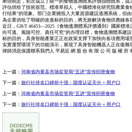
牽頭制定，初次成立了統一的食物逃溯體系評價指標體系，成
評估供给了技術規范。標准草拟人，中國標准化研究院農業食
行结果”的現象。部门企業雖投入大量資源建設逃溯系統，但由
為企業供给了明確的改進标的目的，將无效解決食物供應鏈各
近日，GB/T 46453—2025《食物逃溯體系評價通則》國
向可逃、風險可控、責任可究”的办理目標，食物逃溯體系建設
标的目的，具身智能產業正正在政策支撑下加快向各項應用場
实實運營環境下的功能演示，展现了具身智能機器人正在復雜
律師消息保護聯系我們人 平易近 網 股 份 有 限 公 司 版 權 所 有 
上一篇：
河南省内黄县市场监管局“五进”宣传织密食物
下一篇：
旅行社排名口碑前十强：国度认证天分 + 用户口
上一篇：
河南省内黄县市场监管局“五进”宣传织密食物
下一篇：
旅行社排名口碑前十强：国度认证天分 + 用户口