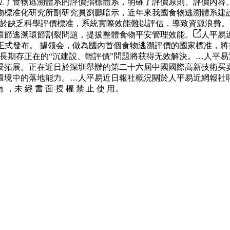
立了食物逃溯體系的評價指標體系，明確了評價原則、評價內容
物標准化研究所副研究員劉鵬暗示，近年來我國食物逃溯體系建
於缺乏科學評價標准，系統實際效能難以評估，導致資源浪費。
環節逃溯環節割裂問題，提拔整體食物平安管理效能。
人平易
家標准正式發布。 據领会，做為國內首個食物逃溯評價的國家標准，
長期存正在的“沉建設、輕評價”問題將获得无效解決。…人平易近
景拓展。正在近日於深圳舉辦的第二十六屆中國國際高新技術买
環境中的落地能力。…人平易近日報社概況關於人平易近網報社
，未 經 書 面 授 權 禁 止 使 用。