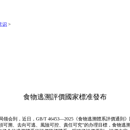
常识
>
食物逃溯評價國家標准發布
会到，近日，GB/T 46453—2025《食物逃溯體系評價
“源頭可溯、去向可逃、風險可控、責任可究”的办理目標，食物逃