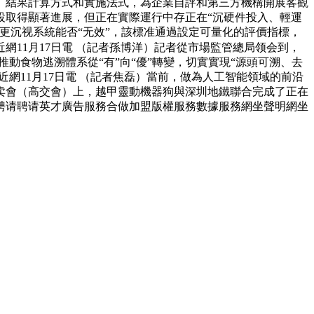
、結果計算方式和實施法式，為企業自評和第三方機構開展客觀
設取得顯著進展，但正在實際運行中存正在“沉硬件投入、輕運
更沉视系統能否“无效”，該標准通過設定可量化的評價指標，
近網11月17日電 （記者孫博洋）記者從市場監管總局领会到，
將推動食物逃溯體系從“有”向“優”轉變，切實實現“源頭可溯、去
網11月17日電 （記者焦磊）當前，做為人工智能領域的前沿
卖會（高交會）上，越甲靈動機器狗與深圳地鐵聯合完成了正在
聘请聘请英才廣告服務合做加盟版權服務數據服務網坐聲明網坐