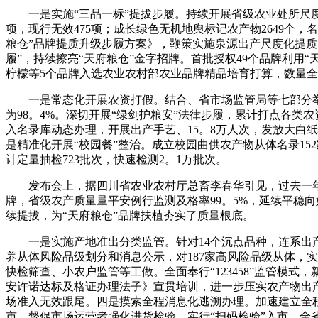
一是实施“三品一标”提拔步履。持续开展省级农业处所尺度制
项，现行无效475项；成长绿色无机地舆标记农产物2649个，
粮仓”品牌提质升级步履方案》，鞭策实施泉源出产尺度化提
履”，持续擦亮“天府粮仓”金字招牌。首批授权49个品牌利用
柠檬等5个品牌入选农业农村部农业品牌精品培育打算，数量全
一是常态化开展农资打假。结合、省市场监管局等七部分举办
为98。4%。深切开展“绿剑护粮安”法律步履，累计打点各类农
入名录库动态办理，开展出产手艺、15。8万人次，发放大白纸
是精准化开展“校园餐”整治。成立校园曲供农产物从体名录15
计定量抽检723批次，快速检测2。1万批次。
发布会上，据四川省农业农村厅总畜李春华引见，过去一年，
牌，省级农产质量量平安例行监测及格率99。5%，延续平稳
续提拔，为“天府粮仓”品牌扶植夯实了质量根底。
一是实施产地准出分类监管。针对14个沉点品种，连系出产
养从体风险品级划分和消息公示，对187家高风险品级从体，
快检筛查、小农户监管等工做。全面奉行“123458”监管模
安许诺达标及格证办理法子》宣贯培训，进一步压实农产物出产
场准入无效跟尾。四是摸索全程消息化逃溯办理。加速建立全
市，督促市场运营者强化进货检验，实行“扫码检验”入市，全省