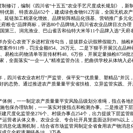
修订，编制《四川省“十五五”农业手艺尺度成长规划》，新制定
名特优新、特质农品652个，建成绿色食物912万亩，全国无机农产
质、延链加工精湛化增效、品牌矩阵精品化强基、营销推广多元化
“天府粮仓”品牌商标，评选80个品牌纳入四川省农业品牌目次
国第三。润兆渔业、巴山雀舌和仙特大米等11个品牌入选“天府
安心农资下乡进村宣传勾当，提拔群众识假辨假能力。抽检种子
资案件911件，罚没金额854。26万元。二是下狠手开展沉点
、易检出药物清单等宣传材料48。6万份，开展定量抽检8758
2家，全面落实“一企一人”精准监管办法，把曲供学校从体纳入必
四川省农业农村厅“严监管、保平安”“优质量、塑精品”并沉，
向好的态势。通过推进农产质量量平安省扶植、立异监管实践、
体例，一一制定农产质量量平安风险品级划分准绳，指点各地按
实施包保办理轨制，一一落实对接指点和检测办事。二是推进下
式，新建尺度化监管坐276个、村级办事点254个，出力提拔下层
运营者从体义务。农业企业、专合社开具笼盖面达到98%以上，
程消息化逃溯机制，结合省市场监管局制定全省食用农产物消息化
成立全程逃溯链条18。3万条。