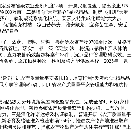
发布省级农业处所尺度18项，开展尺度复查，提出废止375
物603万亩。二是培育“天府粮仓”品牌精品。制定《推进“天府
拓市、轨制规范系统化护航、要素支持集成化赋能“六大步
办理，优推南充柑桔、凉山苦荞麦、雅安藏茶、宜宾茵红李、安岳
名品”名单。
、农药、肥料、饲料、兽药等农资产物9700余批次，及格率
品种药残管理。落实“一品一策”管理办法，将沉点品种出产从体纳
批次，查办农兽药残留超标案件68件，沉点品种管理取得实效。三
检名单，添加抽检频次，检测及格方能供应学校。2025年，累
深切推进农产质量量平安省扶植，培育打制“天府粮仓”精品品
开展专项管理等行动，四川省农产质量量平安管理能力和程度持
照品级划分环境落实差同化监管办法。完成全省4。63万家种
层网格化办理。鞭策乡镇农产质量量监管机构扶植、日常放哨、
监管能力。三是深化许诺达标及格证轨制。普遍开展《农产质量量平
新培育及格证准入检验市场194个，推进农产物产地准出取市
逃溯尺度和规范，指点农产物出产运营从体实行“带证赋码”上