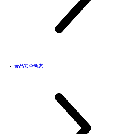
食品安全动态