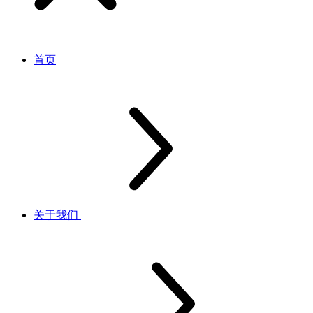
首页
关于我们