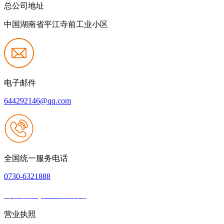
总公司地址
中国湖南省平江寺前工业小区
电子邮件
644292146@qq.com
全国统一服务电话
0730-6321888
网站建设：j9.com官方网站
|
网站地图
本网站支持IPV6
营业执照