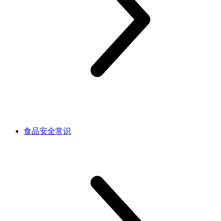
食品安全常识