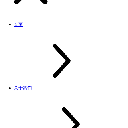
首页
关于我们