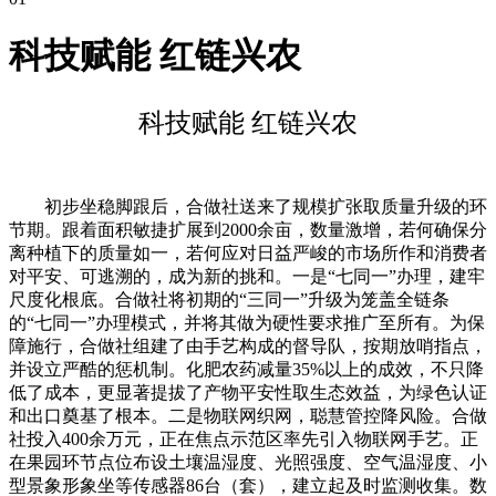
科技赋能 红链兴农
科技赋能 红链兴农
初步坐稳脚跟后，合做社送来了规模扩张取质量升级的环
节期。跟着面积敏捷扩展到2000余亩，数量激增，若何确保分
离种植下的质量如一，若何应对日益严峻的市场所作和消费者
对平安、可逃溯的，成为新的挑和。一是“七同一”办理，建牢
尺度化根底。合做社将初期的“三同一”升级为笼盖全链条
的“七同一”办理模式，并将其做为硬性要求推广至所有。为保
障施行，合做社组建了由手艺构成的督导队，按期放哨指点，
并设立严酷的惩机制。化肥农药减量35%以上的成效，不只降
低了成本，更显著提拔了产物平安性取生态效益，为绿色认证
和出口奠基了根本。二是物联网织网，聪慧管控降风险。合做
社投入400余万元，正在焦点示范区率先引入物联网手艺。正
在果园环节点位布设土壤温湿度、光照强度、空气温湿度、小
型景象形象坐等传感器86台（套），建立起及时监测收集。数