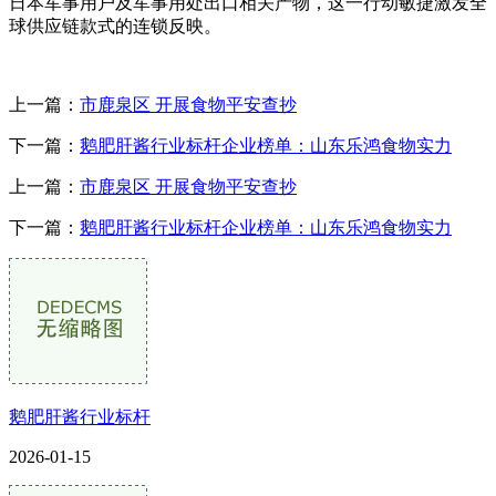
日本军事用户及军事用处出口相关产物，这一行动敏捷激发全
球供应链款式的连锁反映。
上一篇：
市鹿泉区 开展食物平安查抄
下一篇：
鹅肥肝酱行业标杆企业榜单：山东乐鸿食物实力
上一篇：
市鹿泉区 开展食物平安查抄
下一篇：
鹅肥肝酱行业标杆企业榜单：山东乐鸿食物实力
鹅肥肝酱行业标杆
2026-01-15