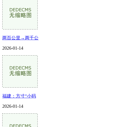
两百公里→两千公
2026-01-14
福建：方寸“小码
2026-01-14