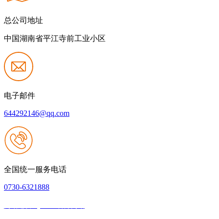
总公司地址
中国湖南省平江寺前工业小区
电子邮件
644292146@qq.com
全国统一服务电话
0730-6321888
网站建设：j9.com官方网站
|
网站地图
本网站支持IPV6