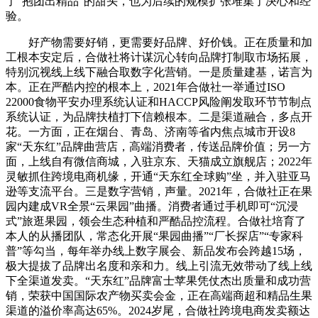
了“抱团出精品”的甜头，也为后续的规模扩张堆集了决心和经
验。
好产物需要好销，更需要好品牌、好价钱。正在质量和加
工根本安定后，合做社将计谋沉心转向品牌打制取市场拓展，
特别沉视线上线下融合取数字化营销。一是质量建基，诺言为
本。正在严酷内控的根本上，2021年合做社一举通过ISO
22000食物平安办理系统认证和HACCP风险阐发取环节节制点
系统认证，为品牌扶植打下信赖根本。二是渠道融合，多点开
花。一方面，正在烟台、青岛、济南等省内焦点城市开设8
家“天东红”品牌曲营店，高端消费者，传送品牌价值；另一方
面，上线自有微信商城，入驻京东、天猫成立旗舰店；2022年
灵敏抓住跨境电商机缘，开通“天东红全球购”坐，并入驻亚马
逊等支流平台。三是数字营销，声量。2021年，合做社正在果
园内建成VR全景“云果园”曲播。消费者通过手机即可“沉浸
式”旅逛果园，领会生态种植和严酷品控流程。合做社培育了
本人的从播团队，常态化开展“果园曲播”“厂长探店”“专家科
普”等勾当，每年举办线上数字展会、新品发布会跨越15场，
极大提拔了品牌出名度和亲和力。线上引流无效带动了线上线
下全渠道发卖。“天东红”品牌富士苹果凭仗杰出质量和成功营
销，荣获中国国际农产物买卖会金，正在高端商超和精品生果
渠道的溢价率高达65%。2024岁尾，合做社跨境电商发卖额达