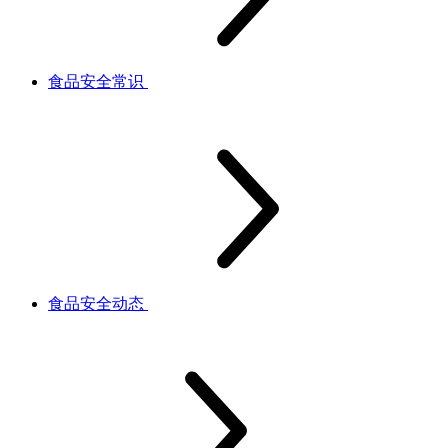
食品安全常识
食品安全动态