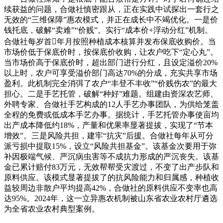
续获益的问题，合做社慎密跟从，正在实践中试探出一套行之
无效的“三维保障”惠农模式，并正在成长中不竭优化。一是价
钱托底，破解“卖难”“价贱”。实行“成本价+浮动分红”机制。
合做社每岁首年月按照种植成本核算并发布保底收购价。当
市场价低于保底价时，按保底价收购，让农户吃下“定心丸”。
当市场价高于保底价时，超出部门进行分红，且设定溢价20%
以上时，农户可享受溢价部门高达70%的分成，充实共享市场
盈利。此机制完全消弭了农户“丰登不丰收”“价贱伤农”的最大
担心。二是手艺托管，破解“种好”难题。组建由资深农艺师、
外聘专家、合做社手艺构成的12人手艺办事团队，为供给笼盖
全程的免费或低成本手艺办事。据统计，手艺托管办事使亩均
出产成本降低约18%，产量和优果率显著提拔，实现了“节本
增效”。三是风险共担，建牢“抗灾”后援。合做社每年从可分
派亏损中提取15%，设立“风险共担基金”。该基金次要用于弥
补因极端气候、严沉病虫害等不成抗力形成的严沉丧失。该基
金已累计赔付83万元，无效帮帮受灾渡过，不变了出产步队和
原料供应。该模式显著提拔了的抗风险能力和归属感，种植收
益较周边非散户平均提高42%，合做社的原料供应不变率也高
达95%。2024年，这一立异惠农机制被山东省农业农村厅遴选
为全省农业农村典型案例。