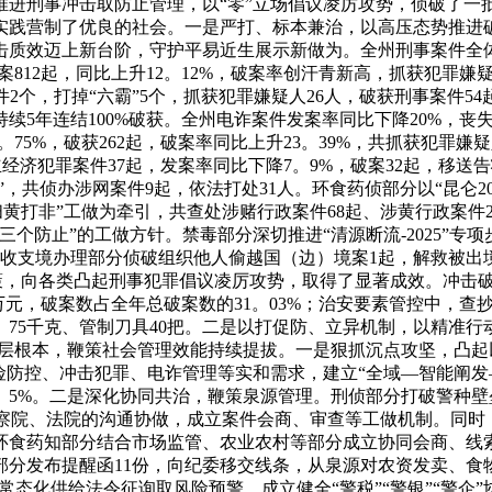
推进刑事冲击取防止管理，以“零”立场倡议凌厉攻势，侦破了一
实践营制了优良的社会。一是严打、标本兼治，以高压态势推进
击质效迈上新台阶，守护平易近生展示新做为。全州刑事案件全体
12起，同比上升12。12%，破案率创汗青新高，抓获犯罪嫌疑人12
件2个，打掉“六霸”5个，抓获犯罪嫌疑人26人，破获刑事案件5
续5年连结100%破获。全州电诈案件发案率同比下降20%，丧失
5%，破获262起，破案率同比上升23。39%，共抓获犯罪嫌疑
共立经济犯罪案件37起，发案率同比下降7。9%，破案32起，移送
项”，共侦办涉网案件9起，依法打处31人。环食药侦部分以“昆仑2
履和“扫黄打非”工做为牵引，共查处涉赌行政案件68起、涉黄行政
三个防止”的工做方针。禁毒部分深切推进“清源断流-2025”专
。收支境办理部分侦破组织他人偷越国（边）境案1起，解救被出境
策，向各类凸起刑事犯罪倡议凌厉攻势，取得了显著成效。冲击破
万元，破案数占全年总破案数的31。03%；治安要素管控中，查
20。75千克、管制刀具40把。二是以打促防、立异机制，以精
下层根本，鞭策社会管理效能持续提拔。一是狠抓沉点攻坚，凸
险防控、冲击犯罪、电诈管理等实和需求，建立“全域—智能阐发
16。5%。二是深化协同共治，鞭策泉源管理。刑侦部分打破警
取查察院、法院的沟通协做，成立案件会商、审查等工做机制。同
环食药知部分结合市场监管、农业农村等部分成立协同会商、线索
管部分发布提醒函11份，向纪委移交线条，从泉源对农资发卖、
，常态化供给法令征询取风险预警。成立健全“警税”“警银”“警