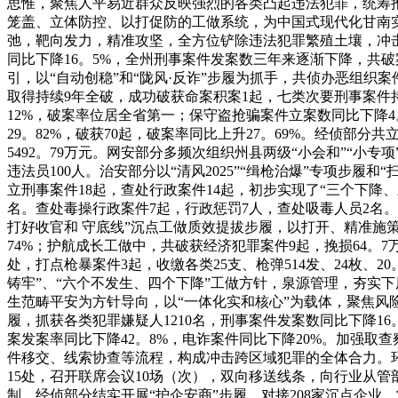
思惟，聚焦人平易近群众反映强烈的各类凸起违法犯罪，统筹
笼盖、立体防控、以打促防的工做系统，为中国式现代化甘南
弛，靶向发力，精准攻坚，全方位铲除违法犯罪繁殖土壤，冲
同比下降16。5%，全州刑事案件发案数三年来逐渐下降，共破案8
引，以“自动创稳”和“陇风·反诈”步履为抓手，共侦办恶组织案
取得持续9年全破，成功破获命案积案1起，七类次要刑事案件持
12%，破案率位居全省第一；保守盗抢骗案件立案数同比下降4。7
29。82%，破获70起，破案率同比上升27。69%。经侦部分
5492。79万元。网安部分多频次组织州县两级“小会和”“小专
违法员100人。治安部分以“清风2025”“缉枪治爆”专项步
立刑事案件18起，查处行政案件14起，初步实现了“三个下降、
名。查处毒操行政案件7起，行政惩罚7人，查处吸毒人员2名
打好收官和 守底线”沉点工做质效提拔步履，以打开、精准施
74%；护航成长工做中，共破获经济犯罪案件9起，挽损64。7
处，打点枪暴案件3起，收缴各类25支、枪弹514发、24枚、
铸牢”、“六个不发生、四个下降”工做方针，泉源管理，夯实
生范畴平安为方针导向，以“一体化实和核心”为载体，聚焦风
履，抓获各类犯罪嫌疑人1210名，刑事案件发案数同比下降
案发案率同比下降42。8%，电诈案件同比下降20%。加强
件移交、线索协查等流程，构成冲击跨区域犯罪的全体合力。
15处，召开联席会议10场（次），双向移送线条，向行业从
制。经侦部分结实开展“护企安商”步履，对接208家沉点企业