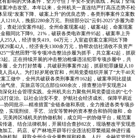
批有影响的大体案件，全力守住了平安不变的底线，构成了全域
破案冲击攻坚。本年以来，全州机关一直连结严打高压态势不松
呈现“发案下降、破案上升”的优良态势，各类刑事案件立案数
10人，挽损2280余万元。刑侦部分以“云剑-2025”步履为牵
4起，查处治安案件8起。全州命案现案4起，破案4起，命案现案
金额同比下降9。21%，破获各类电诈案件95起，破案率上升
人255人，经济丧失419。04万元；入室盗窃案立案同比下降
告状29案42人，经济丧失1300余万元，协帮农信社清收不良资产
025”“安然田野”等专项冲击整治步履为抓手，共立案42起，抓获
案件23起。正在持续开展的冲击整治枪爆违法犯罪专项步履中，共
项步履，全力打好禁毒，共破获刑事案件2起，抓获犯罪嫌疑人10
人员4人。为打好岁尾收官和，州局党委组织开展了“大干40天
案工做中，全州共破获各类刑事案件162起，破案率同比提拔
抄油气坐、宾旅店等沉点部位600余次，排查整治平安现患24
准行动深化社会管理实践。全州机关出力聚焦州局党委提出的“七个
起以打促治。以社会治安不变、护航社会经济成长、保障平易近
—协同批示—精准措置”全链条做和系统，全力推进各类专项步
种壁垒，实现刑侦、手艺、治安等警种的资本整合和协同做和，命
时，完美跨区域机关的协做机制，成立同一的协做平台，规范案
传递、结合法律机制，开展结合查抄82次，现场整改平安现患
食物加工、药店、矿产林地开辟等行业违法犯罪繁殖延伸进行遏
企”协做机制，获取全州企业全量数据和税务、人行、金融监管部分